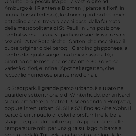
Un'ulteriore possibilità per le vostre gite ad
Amburgo è il Planten e Blomen ("piante e fiori", in
lingua basso-tedesca), lo storico giardino botanico
cittadino che si trova a pochi passi dalla fermata
della metropolitana di St. Pauli, in una posizione
centralissima. La sua superficie è suddivisa in varie
sezioni: l'Alter Botanischer Garten, che racchiude il
cuore originario del parco; il Giardino giapponese, al
centro del quale sorge una tipica casa da tè; il
Giardino delle rose, che ospita oltre 300 diverse
varietà di fiori, e infine l'Apothekergarten, che
raccoglie numerose piante medicinali.
Lo Stadtpark, il grande parco urbano, è situato nel
quartiere settentrionale di Winterhude: per arrivarci
si può prendere la metro U3, scendendo a Borgweg,
oppure i treni urbani S1, S11 e S31 fino ad Alte Wöhr. Il
parco è un tripudio di colori e profumi nella bella
stagione, quando inoltre si può approfittare delle
temperature miti per una gita sul lago in barca a
remi o pedalò. Tuttavia, anche sotto la pioggia lo