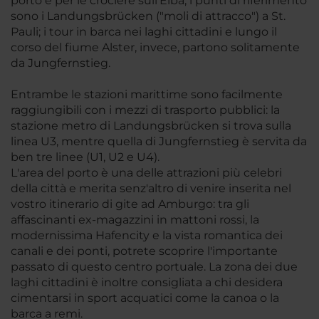
porto e per le crociere sull'Elba, i punti di riferimento
sono i Landungsbrücken ("moli di attracco") a St.
Pauli; i tour in barca nei laghi cittadini e lungo il
corso del fiume Alster, invece, partono solitamente
da Jungfernstieg.
Entrambe le stazioni marittime sono facilmente
raggiungibili con i mezzi di trasporto pubblici: la
stazione metro di Landungsbrücken si trova sulla
linea U3, mentre quella di Jungfernstieg è servita da
ben tre linee (U1, U2 e U4).
L'area del porto è una delle attrazioni più celebri
della città e merita senz'altro di venire inserita nel
vostro itinerario di gite ad Amburgo: tra gli
affascinanti ex-magazzini in mattoni rossi, la
modernissima Hafencity e la vista romantica dei
canali e dei ponti, potrete scoprire l'importante
passato di questo centro portuale. La zona dei due
laghi cittadini è inoltre consigliata a chi desidera
cimentarsi in sport acquatici come la canoa o la
barca a remi.