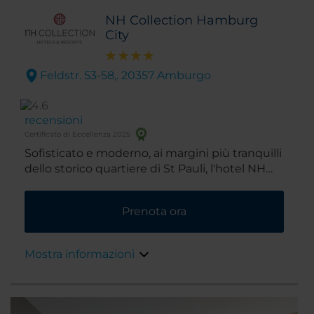
NH Collection Hamburg
City
Feldstr. 53-58,. 20357 Amburgo
recensioni
Certificato di Eccellenza 2025
Sofisticato e moderno, ai margini più tranquilli
dello storico quartiere di St Pauli, l'hotel NH
Collection Hamburg City permette di
raggiungere rapidamente il complesso
Prenota ora
espositivo Messehallen, il porto, il centro città
e la straordinaria Reeperbahn. dal porto sono
disponibili suggestive escursioni in barca
Mostra informazioni
mangia nelle vicinanze di Große Elbstraße e
Portugiesenviertel per vivere la migliore
esperienza gastronomica di Amburgo curiosa
tra le esclusive boutique di Jungfernstieg, a 10