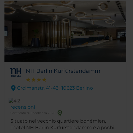
berlinese, mentre al nostro BPM Bar, con vista
sul fiume Sprea, le bevande vengono servite a
ritmo di musica; in estate potrai approfittare
della nostra terrazza soleggiata.
NH Berlin Kurfürstendamm
Grolmanstr. 41-43,. 10623 Berlino
recensioni
Certificato di Eccellenza 2025
Situato nel vecchio quartiere bohémien,
l'hotel NH Berlin Kurfürstendamm è a pochi