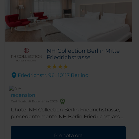
NH Collection Berlin Mitte
Friedrichstrasse
Friedrichstr. 96,. 10117 Berlino
recensioni
Certificato di Eccellenza 2025
L'hotel NH Collection Berlin Friedrichstrasse,
precedentemente NH Berlin Friedrichstrasse,
vanta una splendida posizione nella famosa
Friedrichstrasse, vicino alle più visitate mete
Prenota ora
turistiche e zone dello shopping di Berlino. Da