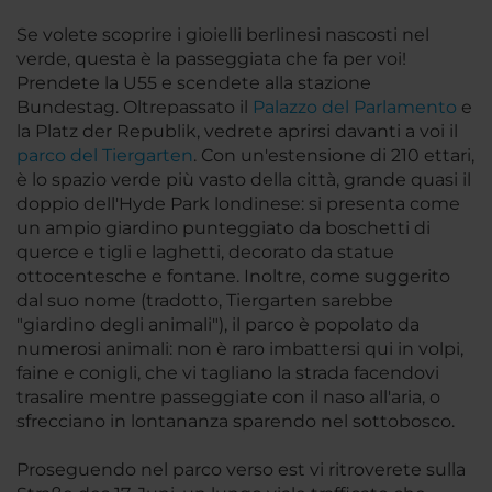
Se volete scoprire i gioielli berlinesi nascosti nel
verde, questa è la passeggiata che fa per voi!
Prendete la U55 e scendete alla stazione
Bundestag. Oltrepassato il
Palazzo del Parlamento
e
la Platz der Republik, vedrete aprirsi davanti a voi il
parco del Tiergarten
. Con un'estensione di 210 ettari,
è lo spazio verde più vasto della città, grande quasi il
doppio dell'Hyde Park londinese: si presenta come
un ampio giardino punteggiato da boschetti di
querce e tigli e laghetti, decorato da statue
ottocentesche e fontane. Inoltre, come suggerito
dal suo nome (tradotto, Tiergarten sarebbe
"giardino degli animali"), il parco è popolato da
numerosi animali: non è raro imbattersi qui in volpi,
faine e conigli, che vi tagliano la strada facendovi
trasalire mentre passeggiate con il naso all'aria, o
sfrecciano in lontananza sparendo nel sottobosco.
Proseguendo nel parco verso est vi ritroverete sulla