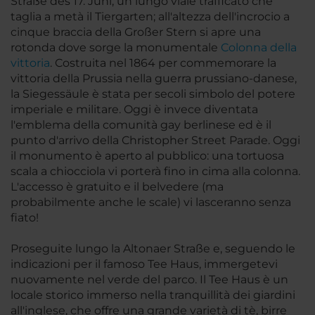
Straße des 17. Juni, un lungo viale trafficato che
taglia a metà il Tiergarten; all'altezza dell'incrocio a
cinque braccia della Großer Stern si apre una
rotonda dove sorge la monumentale
Colonna della
vittoria
. Costruita nel 1864 per commemorare la
vittoria della Prussia nella guerra prussiano-danese,
la Siegessäule è stata per secoli simbolo del potere
imperiale e militare. Oggi è invece diventata
l'emblema della comunità gay berlinese ed è il
punto d'arrivo della Christopher Street Parade. Oggi
il monumento è aperto al pubblico: una tortuosa
scala a chiocciola vi porterà fino in cima alla colonna.
L'accesso è gratuito e il belvedere (ma
probabilmente anche le scale) vi lasceranno senza
fiato!
Proseguite lungo la Altonaer Straße e, seguendo le
indicazioni per il famoso Tee Haus, immergetevi
nuovamente nel verde del parco. Il Tee Haus è un
locale storico immerso nella tranquillità dei giardini
all'inglese, che offre una grande varietà di tè, birre