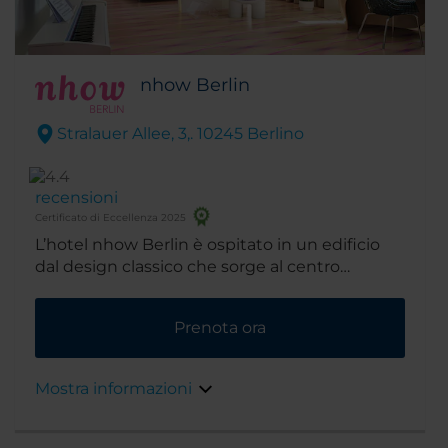
nhow Berlin
Stralauer Allee, 3,. 10245 Berlino
recensioni
Certificato di Eccellenza 2025
L’hotel nhow Berlin è ospitato in un edificio
dal design classico che sorge al centro
dell’elegantissima zona situata tra
Friedrichshain e Kreuzberg a Berlino. Bar,
Prenota ora
caffetterie, ristoranti, negozi e club costellano
questo vivacissimo quartiere. Ti offriamo un
design incredibile, un servizio davvero
Mostra informazioni
speciale e un soggiorno unico nel primo hotel
europeo dedicato alla musica. La nostra
cucina propone specialità dello street food