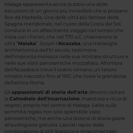
Malaga rappresenta senza dubbio una delle
escursioni di un giorno più incredibili che si possano
fare da Marbella. Una delle città più famose della
Spagna meridionale, nel cuore della Costa del Sol,
conduce in un affascinante viaggio nel tempo che
inizia con i Fenici, che nel 770 a.C. chiamarono la
città “
Malaka
”. Scopri l'
Alcazaba
, una meraviglia
architettonica dell'XI secolo, testimone
dell'impronta moresca nelle sue intricate strutture e
nelle sue viste panoramiche mozzafiato. All'ombra
dell'Alcazaba si trova il teatro romano, un tesoro
rimasto nascosto fino al 1951, che rivela la grandezza
dell'antica Roma.
Gli
appassionati di storia dell'arte
devono visitare
la
Cattedrale dell'Incarnazione
, maestosa e ricca di
segreti, proprio nel centro di Malaga. Salire sulla
sommità regala non solo splendide viste
panoramiche, ma anche una lezione di storia grazie
all'audioguida gratuita. Lasciati rapire dalla
combinazione di stili (barocco e rinascimentale),