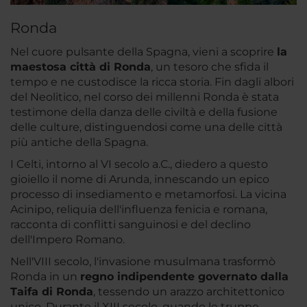
Ronda
Nel cuore pulsante della Spagna, vieni a scoprire
la
maestosa città di Ronda
, un tesoro che sfida il
tempo e ne custodisce la ricca storia. Fin dagli albori
del Neolitico, nel corso dei millenni Ronda è stata
testimone della danza delle civiltà e della fusione
delle culture, distinguendosi come una delle città
più antiche della Spagna.
I Celti, intorno al VI secolo a.C., diedero a questo
gioiello il nome di Arunda, innescando un epico
processo di insediamento e metamorfosi. La vicina
Acinipo, reliquia dell'influenza fenicia e romana,
racconta di conflitti sanguinosi e del declino
dell'Impero Romano.
Nell'VIII secolo, l'invasione musulmana trasformò
Ronda in un
regno indipendente governato dalla
Taifa di Ronda
, tessendo un arazzo architettonico
unico. Durante il XIII secolo, quando le truppe