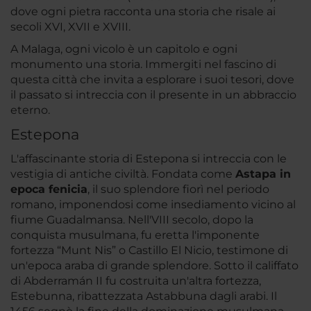
dove ogni pietra racconta una storia che risale ai
secoli XVI, XVII e XVIII.
A Malaga, ogni vicolo è un capitolo e ogni
monumento una storia. Immergiti nel fascino di
questa città che invita a esplorare i suoi tesori, dove
il passato si intreccia con il presente in un abbraccio
eterno.
Estepona
L'affascinante storia di Estepona si intreccia con le
vestigia di antiche civiltà. Fondata come
Astapa in
epoca fenicia
, il suo splendore fiorì nel periodo
romano, imponendosi come insediamento vicino al
fiume Guadalmansa. Nell'VIII secolo, dopo la
conquista musulmana, fu eretta l'imponente
fortezza “Munt Nis” o Castillo El Nicio, testimone di
un'epoca araba di grande splendore. Sotto il califfato
di Abderramán II fu costruita un'altra fortezza,
Estebunna, ribattezzata Astabbuna dagli arabi. Il