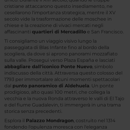
cristiane attaccarono questo insediamento, ne
cesellarono l'importanza strategica, mentre il XV
secolo vide la trasformazione delle moschee in
chiese e la creazione di vivaci mercati negli
affascinanti
quartieri di Mercadillo
e San Francisco.
Ti consigliamo un viaggio visivo lungo la
passeggiata di Blas Infante fino al bordo della
scogliera, da dove si aprono panorami mozzafiato
sulla valle. Prosegui verso Plaza España e lasciati
abbagliare dall'iconico Ponte Nuevo
, simbolo
indiscusso della città. Attraversa questo colosso del
1793 per immortalare alcuni momenti spettacolari
dal
punto panoramico di Aldehuela
. Un ponte
prodigioso, alto quasi 100 metri, che collega la
vecchia e la nuova Ronda attraverso le valli di El Tajo
e del fiume Guadalevin, ti immergerà in una trama
storica senza precedenti.
Esplora il
Palazzo Mondragon
, costruito nel 1314
fondendo l'opulenza moresca con l'eleganza