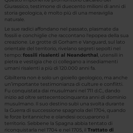
Giurassico, testimone di duecento milioni di anni di
storia geologica, è molto più di una meraviglia
naturale.
Le sue radici affondano nel passato, plasmate da
fossili e conchiglie che raccontano l'epopea della sua
creazione. Le grotte di Gorham e Vanguard, sul lato
orientale del territorio, rivelano segreti sepolti nel
tempo:
fossili risalenti al Neanderthal
, utensili in
pietra e vestigia che ci collegano a insediamenti
umani risalenti a più di 120.000 anni fa.
Gibilterra non è solo un gioiello geologico, ma anche
un’importante testimonianza di culture e conflitti.
Fu conquistata dai musulmani nel 711 d.C., dando
inizio ad oltre settecentocinquanta anni di dominio
musulmano. Il suo destino subì una svolta durante
la Guerra di successione spagnola del 1704, quando
le forze britanniche e olandesi occuparono il
territorio. Sebbene la Spagna abbia tentato di
riconquistarla nel 1704 e nel 1705, il
Trattato di