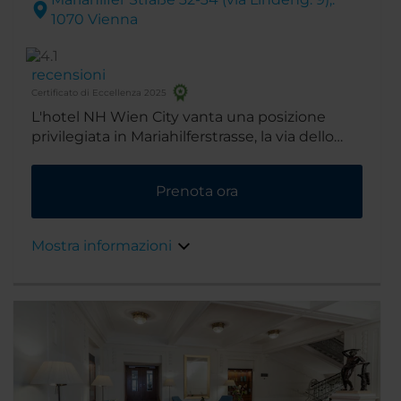
1070 Vienna
recensioni
Certificato di Eccellenza 2025
L'hotel NH Wien City vanta una posizione
privilegiata in Mariahilferstrasse, la via dello
shopping più lunga d'Europa. Lo Spittelberg, il
quartiere in cui si trova l'hotel, è noto per i
Prenota ora
suoi eccellenti ristoranti e caffetterie, mentre
sia il quartiere dei musei che il Palazzo
Imperiale Hofburg sono a pochi minuti di
Mostra informazioni
distanza a piedi.