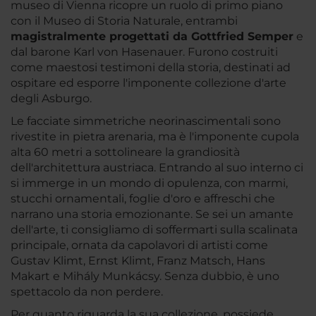
museo di Vienna ricopre un ruolo di primo piano
con il Museo di Storia Naturale, entrambi
magistralmente progettati da Gottfried Semper
e
dal barone Karl von Hasenauer. Furono costruiti
come maestosi testimoni della storia, destinati ad
ospitare ed esporre l'imponente collezione d'arte
degli Asburgo.
Le facciate simmetriche neorinascimentali sono
rivestite in pietra arenaria, ma è l'imponente cupola
alta 60 metri a sottolineare la grandiosità
dell'architettura austriaca. Entrando al suo interno ci
si immerge in un mondo di opulenza, con marmi,
stucchi ornamentali, foglie d'oro e affreschi che
narrano una storia emozionante. Se sei un amante
dell'arte, ti consigliamo di soffermarti sulla scalinata
principale, ornata da capolavori di artisti come
Gustav Klimt, Ernst Klimt, Franz Matsch, Hans
Makart e Mihály Munkácsy. Senza dubbio, è uno
spettacolo da non perdere.
Per quanto riguarda la sua collezione, possiede