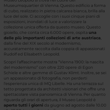
Museo Leopold si trova nel cuore del
Museumsquartier di Vienna. Questo edificio a forma
di cubo, realizzato in pietra calcarea bianca, brilla alla
luce del sole. Ci accoglie con i suoi cinque piani di
esposizioni, inondati di luce a valorizzare la
collezione unica offerta da questo museo. Questo
gioiello, che conta circa 6.000 opere, ospita
una
delle più importanti collezioni di arte austriaca
,
dalla fine del XIX secolo al modernismo,
accuratamente raccolta dalla coppia di appassionati
Rudolf ed Elisabeth Leopold.
Scopri l'affascinante mostra “Vienna 1900: la nascita
del modernismo” con oltre 220 opere di Egon
Schiele e altre gemme di Gustav Klimt. Inoltre, se sei
un appassionato di fotografia, non perderti
l'esperienza unica di MQ Libelle. Ha una terrazza sul
tetto progettata da architetti visionari che offre una
spettacolare vista panoramica di Vienna. Per quanto
riguarda gli orari di apertura, il Museo Leopold è
aperto tutti i giorni
da giugno ad agosto dalle 10.00