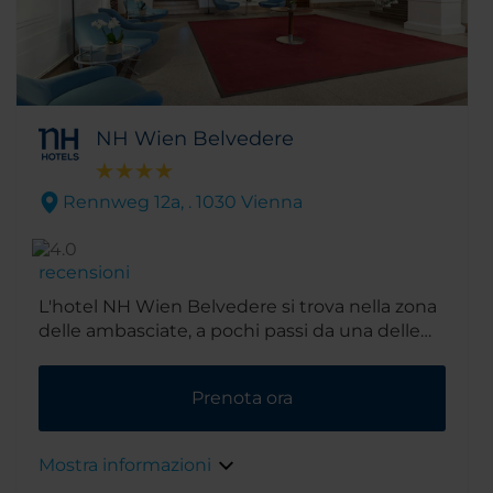
NH Wien Belvedere
Rennweg 12a, . 1030 Vienna
recensioni
L'hotel NH Wien Belvedere si trova nella zona
delle ambasciate, a pochi passi da una delle
principali attrazioni di Vienna. Andare alla
scoperta della città è facile, con una fermata
Prenota ora
del tram a soli 5 minuti a piedi. L'hotel è
ospitato all'interno dell'ex stamperia
nazionale, edificata nel 1888.
Mostra informazioni