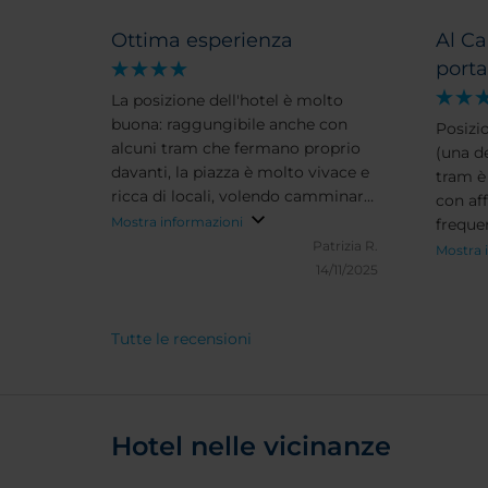
Ottima esperienza
Al C
porta
La posizione dell'hotel è molto
buona: raggungibile anche con
Posizi
alcuni tram che fermano proprio
(una de
davanti, la piazza è molto vivace e
tram è 
ricca di locali, volendo camminare
con aff
in 20 minuti circa si raggiungono
Mostra informazioni
frequen
quasi tutti i maggiori punti di
Patrizia R.
cordia
Mostra 
interesse. Personale molto
14/11/2025
camere
disponibile e gentile. La possibilità
(unica
di lasciare i bagagli nonostante
senza b
Tutte le recensioni
fossimo arrivate prima del check-
confor
in e anche al check-out, è stata
effica
veramente un'ottima
tende p
comodissima soluzione. La camera
verso l
era grande, dotata di tutti i confort
Hotel nelle vicinanze
piano d
(acqua, caffè, tè, tisane) e con un
letto veramente confortevole, il