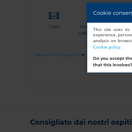
Cookie consen
Viste
Macchina da
Accap
This site uses it
caffé espresso
experience, persona
analysis on brows
Cookie policy
.
Ulteriori informazioni
Do you accept the
that this involves
Consigliato dai nostri ospiti 