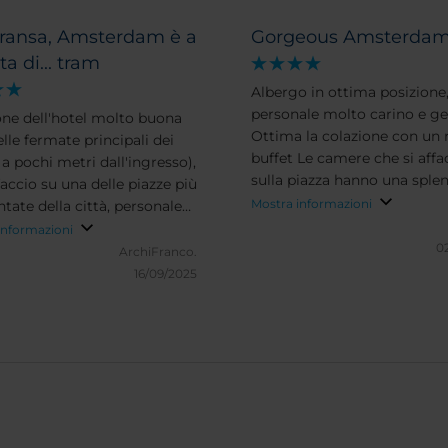
aransa, Amsterdam è a
Gorgeous Amsterda
ta di... tram
Albergo in ottima posizione
personale molto carino e ge
one dell'hotel molto buona
Ottima la colazione con un 
lle fermate principali dei
buffet Le camere che si affa
a pochi metri dall'ingresso),
sulla piazza hanno una sple
accio su una delle piazze più
vista e nonostante i molti lo
Mostra informazioni
tate della città, personale
la pista del ghiaccio molto
le e sempre disponibile,
informazioni
silenzioso
02
 spaziose e ben attrezzate
ArchiFranco.
 pecca il bagno: piccolo e
16/09/2025
idet), letto e cuscini molto
tevoli, vetrate ampie ed
cemente schermate con
er la notte, terrazza esterna
a piazza disponibile al primo
ella sala colazione.