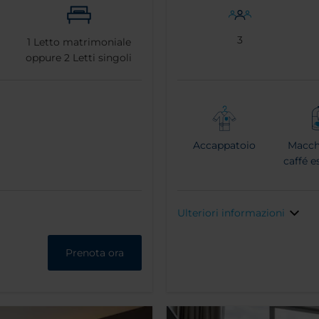
3
1
Letto matrimoniale
oppure
2
Letti singoli
Accappatoio
Macch
caffé e
Ulteriori informazioni
Prenota ora