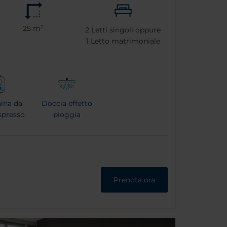
25 m²
2
Letti singoli oppure
1
Letto matrimoniale
ina da
Doccia effetto
spresso
pioggia
Prenota ora