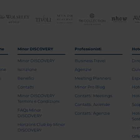
one
Minor DISCOVERY
Professionisti
Hote
Minor DISCOVERY
Business Travel
Dir
ione
Iscrizione
Agenzie
Gui
i
Benefici
Meeting Planners
Esp
Contatti
Minor Pro Blog
Hot
Minor DISCOVERY
Contatti: Meetings
Hot
Termini e Condizioni
Contatti: Aziende
Sco
FAQs Minor
Contatti: Agenzie
Hot
DISCOVERY
Sost
Horizons Club by Minor
In 
DISCOVERY
Off