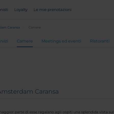
nisti
Loyalty
Le mie prenotazioni
dam Caransa
Camere
rvizi
Camere
Meetings ed eventi
Ristoranti
H Amsterdam Caransa
ggior parte di esse regalano agli ospiti una splendida vista sul