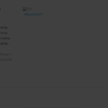
m
Recensioni
,
ntile
ricco
cciano
ndida
cali e
Paola F.
/12/2019