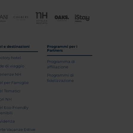
l e destinazioni
Programmi per i
Partners
ectory hotel
Programma di
de di viaggio
affiliazione
erienze NH
Programmi di
fidelizzazione
el per Famiglie
el Tematici
pri NH
el Eco-Friendly
enibili
evidenza
erte Vacanze Estive