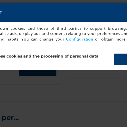
t
Terrazza con
Accap
patoio
Doccia effetto
vista
s own cookies and those of third parties to support browsing
pioggia
lise ads, display ads and content relating to your preferences and
ing habits. You can change your
Configuration
or obtain more 
Ulteriori informazioni
se cookies and the processing of personal data
?
Prenota ora
per...