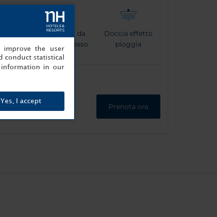
patoio
Macchina da
Doccia effetto
caffé espresso
pioggia
, improve the user
 conduct statistical
information in our
Yes, I accept
Prenota ora