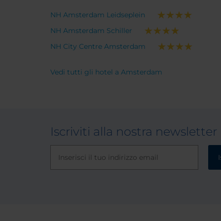
bagno con una bella doccia e
NH Amsterdam Leidseplein
fornito di tutti i saponi utili (dalle
mani al bagno schiuma e allo
NH Amsterdam Schiller
shampoo). Unica pecca: un
NH City Centre Amsterdam
lavandino piccolissimo. Colazione
super: varietà, ricchezza e
Vedi tutti gli hotel a Amsterdam
buonissima qualità degli alimenti.
Iscriviti alla nostra newsletter
I