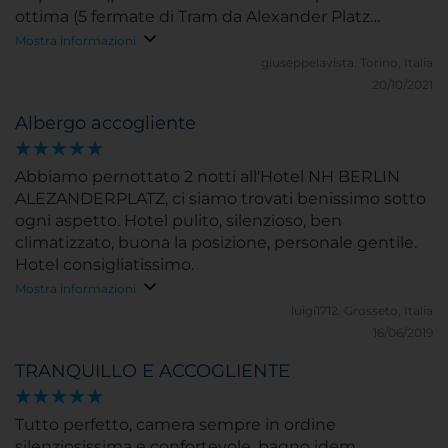
ottima (5 fermate di Tram da Alexander Platz
.consigliatissimo
Mostra informazioni
giuseppelavista.
Torino, Italia
20/10/2021
Albergo accogliente
Abbiamo pernottato 2 notti all'Hotel NH BERLIN
ALEZANDERPLATZ, ci siamo trovati benissimo sotto
ogni aspetto. Hotel pulito, silenzioso, ben
climatizzato, buona la posizione, personale gentile.
Hotel consigliatissimo.
Mostra informazioni
luigi1712.
Grosseto, Italia
16/06/2019
TRANQUILLO E ACCOGLIENTE
Tutto perfetto, camera sempre in ordine
silenziosissima e confortevole, bagno idem.