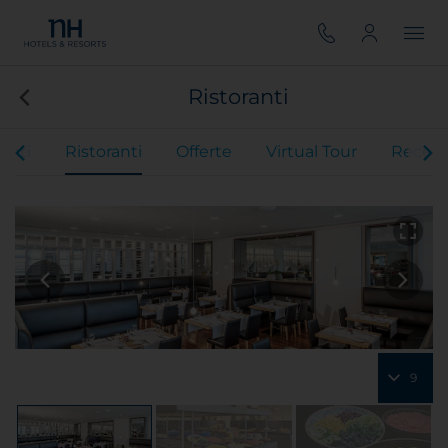
Ristoranti
enti
Ristoranti
Offerte
Virtual Tour
Recens
9