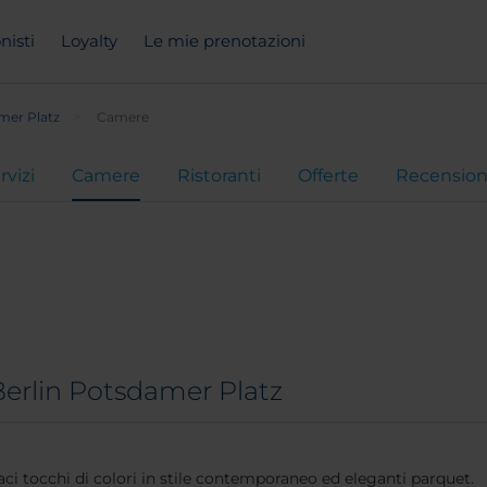
nisti
Loyalty
Le mie prenotazioni
mer Platz
Camere
rvizi
Camere
Ristoranti
Offerte
Recension
Berlin Potsdamer Platz
i tocchi di colori in stile contemporaneo ed eleganti parquet.