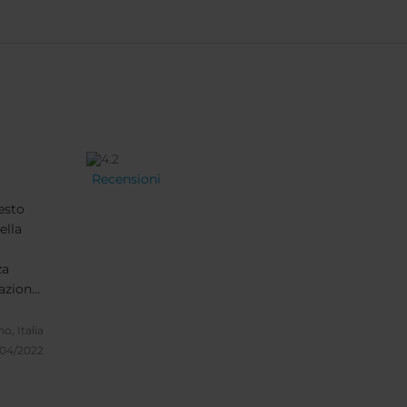
Recensioni
esto
ella
za
lazione
le
o, Italia
/04/2022