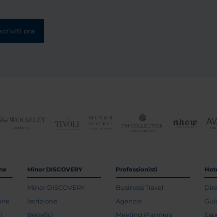
scriviti ora
one
Minor DISCOVERY
Professionisti
Hote
Minor DISCOVERY
Business Travel
Dir
ione
Iscrizione
Agenzie
Gui
i
Benefici
Meeting Planners
Esp