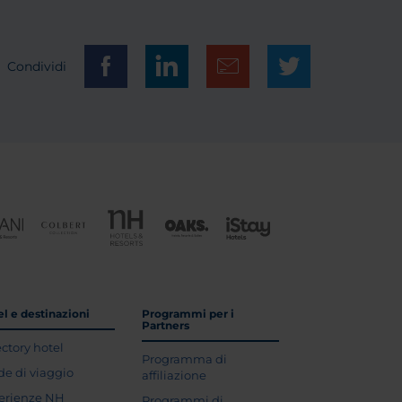
Condividi
l e destinazioni
Programmi per i
Partners
ectory hotel
Programma di
de di viaggio
affiliazione
erienze NH
Programmi di