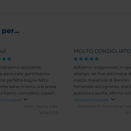
per...
mo!
MOLTO CONSIGLIATO
liatissimo posizione
Abbiamo soggiornato in qu
le personale gentilissimo
albergo nel fine settimana d
one perfetta bagno fatto
mezza maratona di Berlino.
nte bene, manca una presa
Personale accogliente, stan
ica fianco comodino, coperte
spaziosa e pulita, ottima co
ini da rivedere ma nel
pertanto CONSIGLIO.
informazioni
Mostra informazioni
sso ha rispettato le mie
Ah...posizione anche non ma
Mad C.
Roma, Italia
Domenico P.
Provincia di Torin
ative. Tornerò sicuramente
specialmente per la gara :D
16/03/2023
05