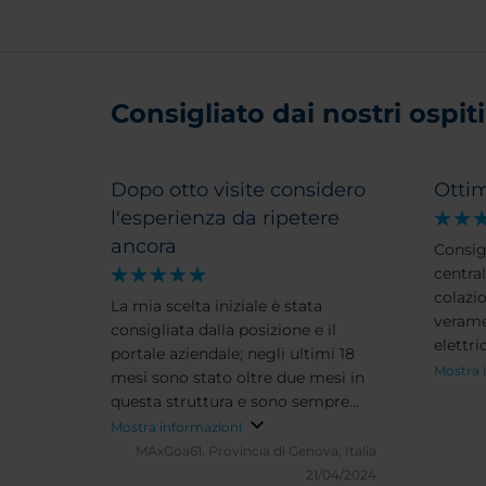
Consigliato dai nostri ospiti 
Dopo otto visite considero
Otti
l'esperienza da ripetere
ancora
Consig
centra
colazi
La mia scelta iniziale è stata
verame
consigliata dalla posizione e il
elettr
portale aziendale; negli ultimi 18
e cusc
Mostra 
mesi sono stato oltre due mesi in
comple
questa struttura e sono sempre
aspett
tornato e tornerò. Solo una volta
Mostra informazioni
all'NH
non è stato possibile prenotare
MAxGoa61.
Provincia di Genova, Italia
perché esaurito e sono stato
21/04/2024