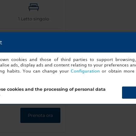
1
Letto singolo
t
s own cookies and those of third parties to support browsing
lise ads, display ads and content relating to your preferences and
ing habits. You can change your
Configuration
or obtain more 
se cookies and the processing of personal data
?
Prenota ora