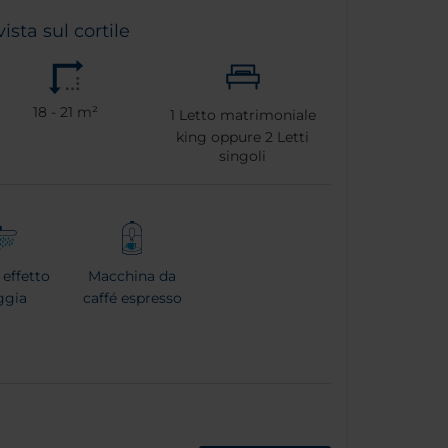
sta sul cortile
18 - 21 m²
1
Letto matrimoniale
king oppure
2
Letti
singoli
effetto
Macchina da
ggia
caffé espresso