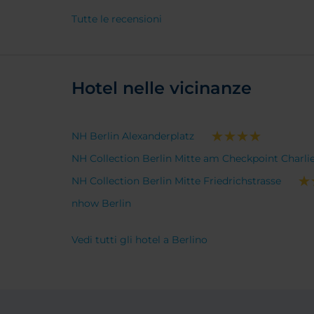
costretto ad utilizzare un
Tutte le recensioni
differente albergo e rimpiango di
non aver cambiato le date del mio
viaggio. Tutto il personale
dell'accoglienza è gentile, in
particolare la signora Nina, sempre
Hotel nelle vicinanze
pronta a rispondere alle domande
con un sorriso.
NH Berlin Alexanderplatz
NH Collection Berlin Mitte am Checkpoint Charli
NH Collection Berlin Mitte Friedrichstrasse
nhow Berlin
Vedi tutti gli hotel a Berlino