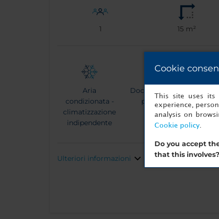
1
15 m²
Cookie consen
Aria
Doccia effetto
This site uses it
condizionata -
pioggia
experience, persona
climatizzazione
analysis on brows
indipendente
Cookie policy
.
Do you accept the
that this involves
Ulteriori informazioni