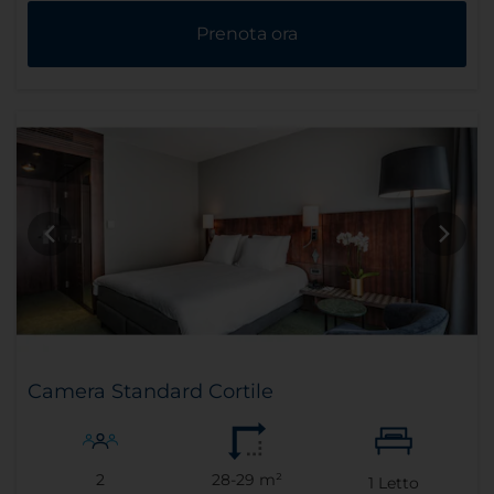
Prenota ora
Camera Standard Cortile
2
28-29 m²
1
Letto