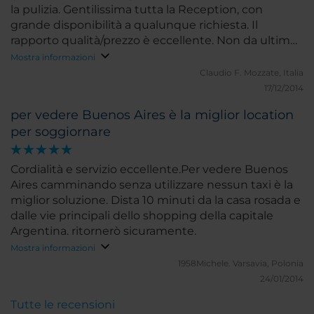
la pulizia. Gentilissima tutta la Reception, con
grande disponibilità a qualunque richiesta. Il
rapporto qualità/prezzo è eccellente. Non da ultimo,
veramente ottimi e convenienti i ristoranti e le
Mostra informazioni
caffetterie site nelle vicinanze.
Claudio F.
Mozzate, Italia
17/12/2014
per vedere Buenos Aires è la miglior location
per soggiornare
Cordialità e servizio eccellente.Per vedere Buenos
Aires camminando senza utilizzare nessun taxi è la
miglior soluzione. Dista 10 minuti da la casa rosada e
dalle vie principali dello shopping della capitale
Argentina. ritornerò sicuramente.
Mostra informazioni
1958Michele.
Varsavia, Polonia
24/01/2014
Tutte le recensioni