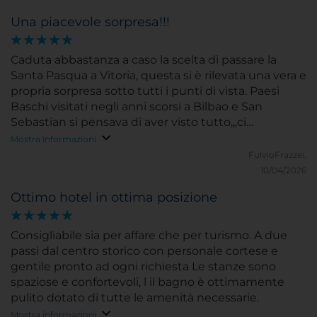
Una piacevole sorpresa!!!
Caduta abbastanza a caso la scelta di passare la
Santa Pasqua a Vitoria, questa si è rilevata una vera e
propria sorpresa sotto tutti i punti di vista. Paesi
Baschi visitati negli anni scorsi a Bilbao e San
Sebastian si pensava di aver visto tutto,,,ci
sbagliavamo di grosso! La capitale della regione si
Mostra informazioni
trova nel bel mezzo di un quadrilatero formato da
FulvioFrazzei.
Burgos, Bilbao, San Sebastian e Pamplona tutte
10/04/2026
città di grande storia a distanza di poco più che
Ottimo hotel in ottima posizione
un'oretta di autobus o treno se non si vuole
noleggiare una vettura. Aeroporto di Vitoria con
Navetta che attende il volo per portare nel cuore di
Consigliabile sia per affare che per turismo. A due
Vitoria a 3€....scesi accanto alla Cattedrale Nuova con
passi dal centro storico con personale cortese e
l'Hotel NH Canciller Ayala al di là di uno dei tanti
gentile pronto ad ogni richiesta Le stanze sono
straordinari parche cittadini, in 5' minuti quasi
spaziose e confortevoli, l il bagno è ottimamente
prossimi alla mezzanotte abbiamo raggiunto l'hotel
pulito dotato di tutte le amenità necessarie.
dove siamo stati accolti con professionalità e
Mostra informazioni