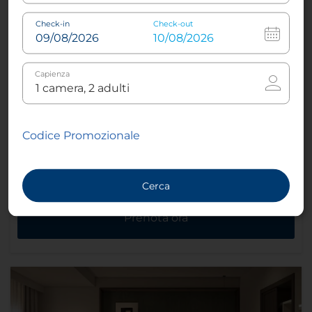
queen
Check-in
Check-out
Capienza
Aria condizionata -
climatizzazione
indipendente
Codice Promozionale
Ulteriori informazioni
Cerca
Prenota ora