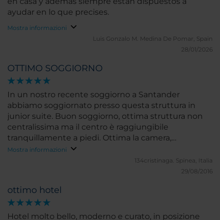
en casa y además siempre están dispuestos a
ayudar en lo que precises.
Mostra informazioni
Luis Gonzalo M.
Medina De Pomar, Spain
28/01/2026
OTTIMO SOGGIORNO
In un nostro recente soggiorno a Santander
abbiamo soggiornato presso questa struttura in
junior suite. Buon soggiorno, ottima struttura non
centralissima ma il centro è raggiungibile
tranquillamente a piedi. Ottima la camera,
professionalità e cortesia della reception, insomma
Mostra informazioni
un Ottimo Soggiorno. Una lieve nota, se proprio
134cristinaga.
Spinea, Italia
vogliamo trovare un piccolo difetto, migliorabile la
29/08/2016
colazione (per esempio quello della stessa catena di
ottimo hotel
Bilbao la colazione è migliore).
Hotel molto bello, moderno e curato, in posizione