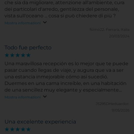
che sia da migliorare, attenzione all'ambiente, cura
dei particolari d'arredo, gentilezza del personale,
vista sull'oceano ... cosa si può chiedere di più ?
Mostra informazioni
fsimo22.
Ferrara, Italia
20/03/2024
Todo fue perfecto
Una maravillosa recepción es lo mejor que te puede
pasar cuando llegas de viaje, y augura que va a ser
una estancia inmejorable cómo así sucedió.
Duermes en una cama increíble, en una habitación
de una sencillez muy elegante y especialmente
limpia, y cuando despiertas otra grata sorpresa....,
Mostra informazioni
hacia años que no disfrutaba tanto de un desayuno
J5295DHeduardor.
de esta calidad, hay hoteles con buffets mucho mas
11/05/2026
espectaculares, pero desgraciadamente en eso se
Una excelente experiencia
quedan. Gran estancia de fin de semana en pareja.
Gracias por vuestra profesionalidad!!!!!