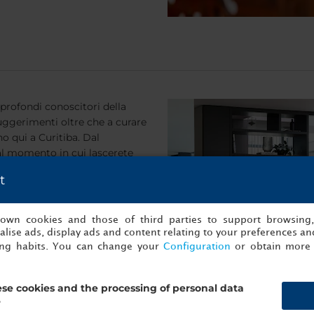
 profondi conoscitori della
suggerimenti oltre che a curare
o qui a Curitiba. Dal
al momento in cui lascerete
, anche successivamente,
t
mpre utili per rendere il
tratti di prenotare un
 nostri Guest Relations
s own cookies and those of third parties to support browsing
 casi, anche veri e propri
lise ads, display ads and content relating to your preferences and
ing habits. You can change your
Configuration
or obtain more 
se cookies and the processing of personal data
?