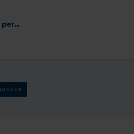
per...
scriviti ora