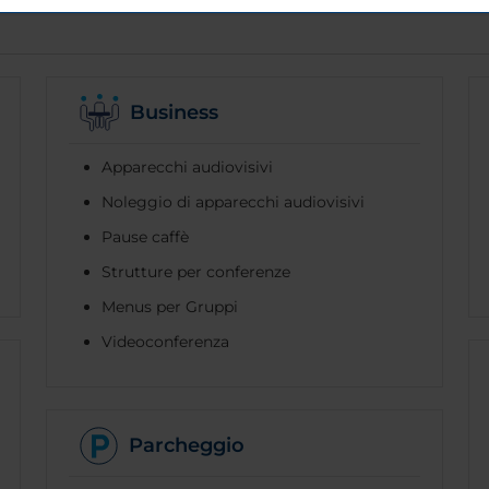
Business
Apparecchi audiovisivi
Noleggio di apparecchi audiovisivi
Pause caffè
Strutture per conferenze
Menus per Gruppi
Videoconferenza
Parcheggio