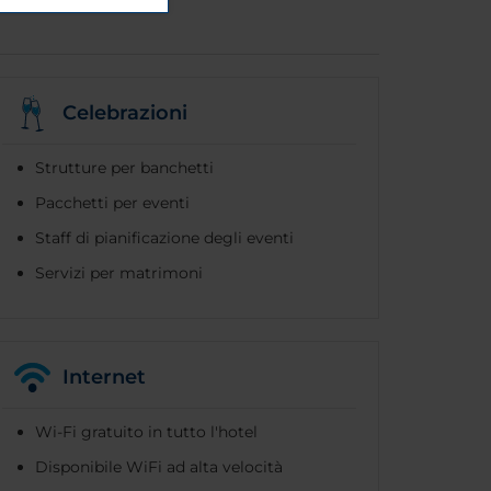
Celebrazioni
Strutture per banchetti
Pacchetti per eventi
Staff di pianificazione degli eventi
Servizi per matrimoni
Internet
Wi-Fi gratuito in tutto l'hotel
Disponibile WiFi ad alta velocità