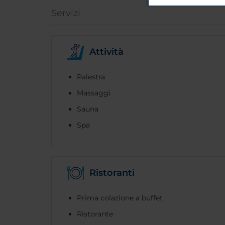
Servizi
Attività
Palestra
Massaggi
Sauna
Spa
Ristoranti
Prima colazione a buffet
Ristorante