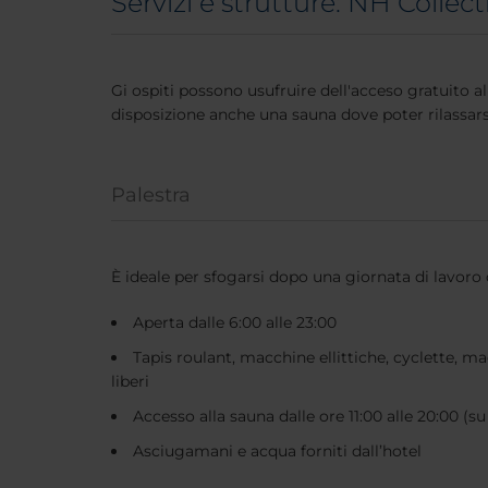
Servizi e strutture: NH Collec
Gi ospiti possono usufruire dell'acceso gratuito a
disposizione anche una sauna dove poter rilassars
Palestra
È ideale per sfogarsi dopo una giornata di lavoro o
Aperta dalle 6:00 alle 23:00
Tapis roulant, macchine ellittiche, cyclette, m
liberi
Accesso alla sauna dalle ore 11:00 alle 20:00 (su
Asciugamani e acqua forniti dall’hotel