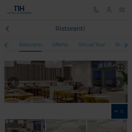
Ristoranti
enti
Ristoranti
Offerte
Virtual Tour
Recens
12