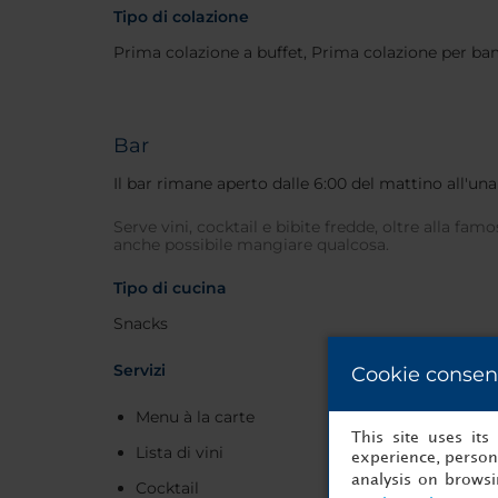
Tipo di colazione
Prima colazione a buffet, Prima colazione per ba
Bar
Il bar rimane aperto dalle 6:00 del mattino all'una
Serve vini, cocktail e bibite fredde, oltre alla fam
anche possibile mangiare qualcosa.
Tipo di cucina
Snacks
Servizi
Cookie consen
Menu à la carte
This site uses it
Lista di vini
experience, persona
analysis on brows
Cocktail