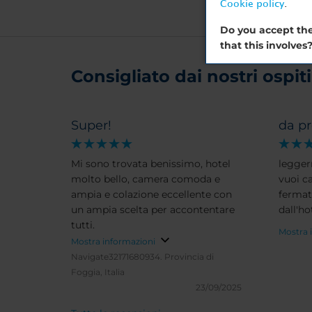
Cookie policy
.
Do you accept the
that this involves
Consigliato dai nostri ospiti 
Super!
da p
Mi sono trovata benissimo, hotel
legger
molto bello, camera comoda e
vuoi c
ampia e colazione eccellente con
fermat
un ampia scelta per accontentare
dall'ho
tutti.
Mostra 
Mostra informazioni
Navigate32171680934.
Provincia di
Foggia, Italia
23/09/2025