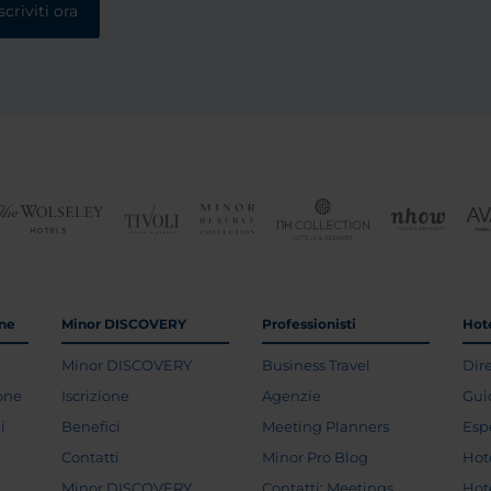
scriviti ora
one
Minor DISCOVERY
Professionisti
Hote
Minor DISCOVERY
Business Travel
Dir
ione
Iscrizione
Agenzie
Gui
i
Benefici
Meeting Planners
Esp
Contatti
Minor Pro Blog
Hot
Minor DISCOVERY
Contatti: Meetings
Hot