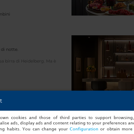
mbini
 di notte.
osa birra di Heidelberg. Ma è
t
s own cookies and those of third parties to support browsing
lise ads, display ads and content relating to your preferences and
ing habits. You can change your
Configuration
or obtain more 