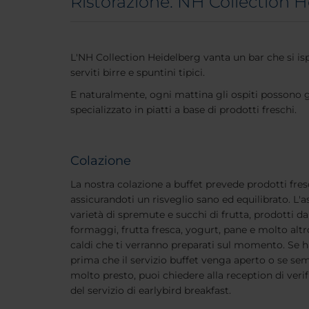
Ristorazione: NH Collection 
L'NH Collection Heidelberg vanta un bar che si ispir
serviti birre e spuntini tipici.
E naturalmente, ogni mattina gli ospiti possono g
specializzato in piatti a base di prodotti freschi.
Colazione
La nostra colazione a buffet prevede prodotti fres
assicurandoti un risveglio sano ed equilibrato. L
varietà di spremute e succhi di frutta, prodotti da 
formaggi, frutta fresca, yogurt, pane e molto altr
caldi che ti verranno preparati sul momento. Se 
prima che il servizio buffet venga aperto o se se
molto presto, puoi chiedere alla reception di verifi
del servizio di earlybird breakfast.