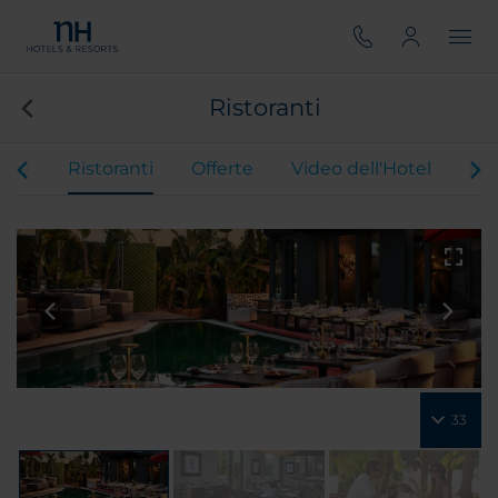
Ristoranti
ere
Ristoranti
Offerte
Video dell'Hotel
Re
33