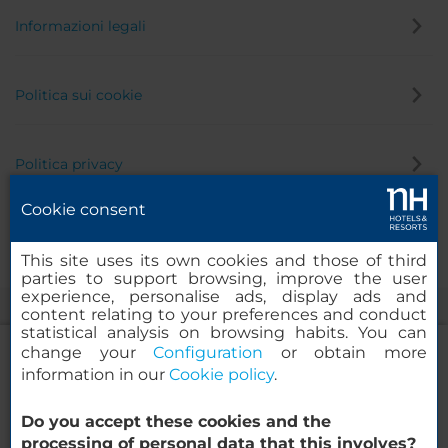
Informazioni legali
Politica sui cookie
Politica privacy
Cookie consent
Canale di segnalazione
This site uses its own cookies and those of third
parties to support browsing, improve the user
experience, personalise ads, display ads and
content relating to your preferences and conduct
statistical analysis on browsing habits. You can
change your
Configuration
or obtain more
information in our
Cookie policy
.
NH Collection Lisboa Liberdade
Do you accept these cookies and the
© 2000-2026 MINOR HOTELS EUROPE & AMERICAS Santa Engracia
processing of personal data that this involves?