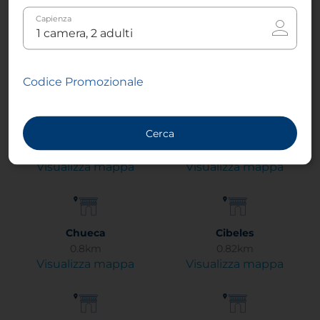
Capienza
Casa de Campo
Museo Cerralbo
5.54km
2.15km
Visualizza mappa
Visualizza mappa
Codice Promozionale
Cerca
Stazione di Chamartin
Chamberí
5.16km
1.83km
Visualizza mappa
Visualizza mappa
Chueca
Cibeles
0.8km
0.82km
Visualizza mappa
Visualizza mappa