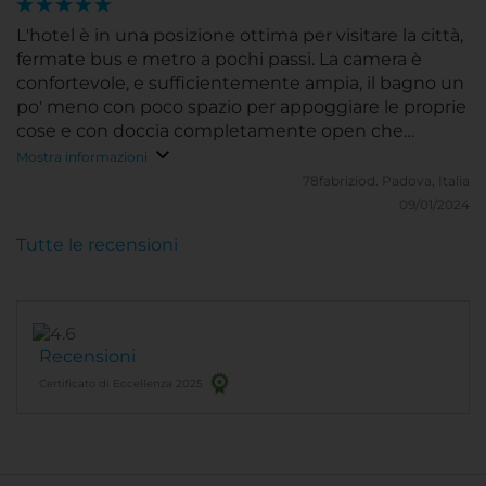
L'hotel è in una posizione ottima per visitare la città,
fermate bus e metro a pochi passi. La camera è
confortevole, e sufficientemente ampia, il bagno un
po' meno con poco spazio per appoggiare le proprie
cose e con doccia completamente open che
personalmente non amo. Mancano gli appendiabiti
Mostra informazioni
nell'ingresso della stanza, per appendere le giacche.
78fabriziod.
Padova, Italia
Non essendo presenti, le giacche invernali vanno ad
09/01/2024
ingombrare la stanza, dato che anche l'armadio non
Tutte le recensioni
è particolarmente capiente per più di due persone.
Staff top per gentilezza e professionalità.
Particolarmente apprezzati gli omaggi alla bambina
in occasione della epifania, segno di grande
attenzione alla clientela. Super!
Recensioni
Certificato di Eccellenza 2025