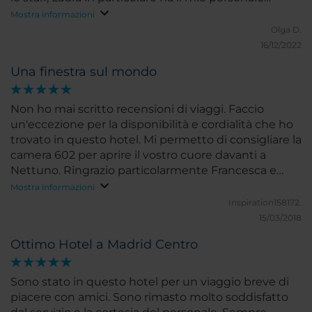
ringraziamento di cuore per avere gestito con un
Mostra informazioni
sorriso ogni situazione. Grazie
Olga D.
16/12/2022
Una finestra sul mondo
Non ho mai scritto recensioni di viaggi. Faccio
un'eccezione per la disponibilità e cordialità che ho
trovato in questo hotel. Mi permetto di consigliare la
camera 602 per aprire il vostro cuore davanti a
Nettuno. Ringrazio particolarmente Francesca e
Julia per la loro sensibilità.
Mostra informazioni
Inspiration158172.
15/03/2018
Ottimo Hotel a Madrid Centro
Sono stato in questo hotel per un viaggio breve di
piacere con amici. Sono rimasto molto soddisfatto