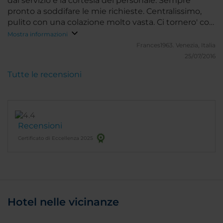
dal servizio e la cortesia del personale. Sempre
pronto a soddifare le mie richieste. Centralissimo,
pulito con una colazione molto vasta. Ci tornero' con
molto piacere
Mostra informazioni
Frances1963.
Venezia, Italia
25/07/2016
Tutte le recensioni
Recensioni
Certificato di Eccellenza 2025
Hotel nelle vicinanze