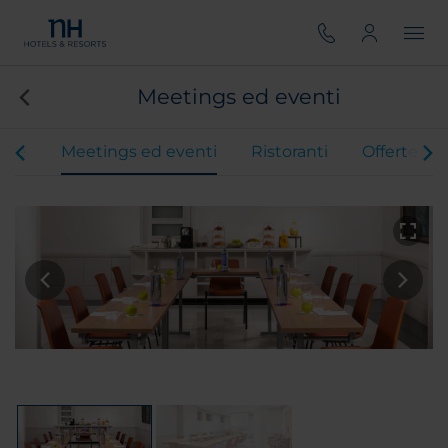
Meetings ed eventi
ere
Meetings ed eventi
Ristoranti
Offerte