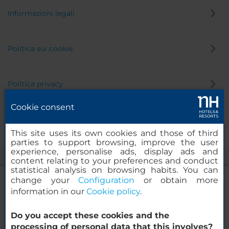
Informazioni legali
Politica sui cookie
Politica privacy
Cookie consent
Canale di segnalazione
This site uses its own cookies and those of third
parties to support browsing, improve the user
experience, personalise ads, display ads and
content relating to your preferences and conduct
statistical analysis on browsing habits. You can
change your
Configuration
or obtain more
information in our
Cookie policy
.
NH Collection Maldives Havodda Resort
Do you accept these cookies and the
© 2000-2026 MINOR HOTELS EUROPE & AMERICAS Santa Engracia
processing of personal data that this involves?