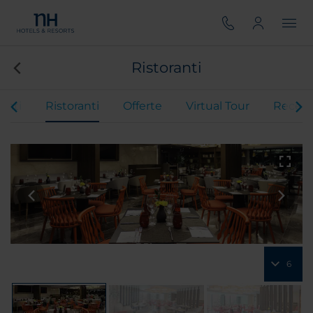
Ristoranti
enti
Ristoranti
Offerte
Virtual Tour
Recens
6