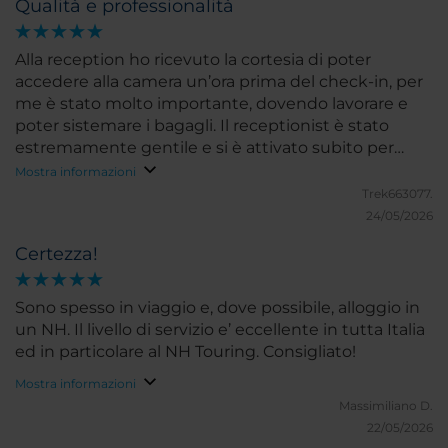
Qualità e professionalità
Alla reception ho ricevuto la cortesia di poter
accedere alla camera un’ora prima del check-in, per
me è stato molto importante, dovendo lavorare e
poter sistemare i bagagli. Il receptionist è stato
estremamente gentile e si è attivato subito per
trovare una soluzione. Ho particolarmente
Mostra informazioni
apprezzato il comfort della camera, curata e
Trek663077.
accogliente, e la presenza della macchinetta del
24/05/2026
caffè a disposizione, un dettaglio che rende il
Certezza!
soggiorno ancora più piacevole. Complimenti a
tutto lo staff, che nonostante l’elevata affluenza e il
carico di lavoro che ho potuto osservare, si sono
Sono spesso in viaggio e, dove possibile, alloggio in
sempre dimostrati sorridenti, disponibili e
un NH. Il livello di servizio e’ eccellente in tutta Italia
altamente professionali.
ed in particolare al NH Touring. Consigliato!
Mostra informazioni
Massimiliano D.
22/05/2026