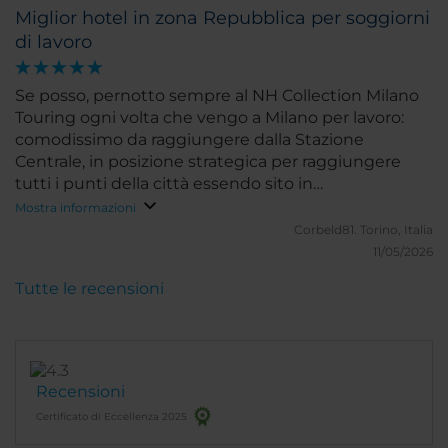
Miglior hotel in zona Repubblica per soggiorni
di lavoro
Se posso, pernotto sempre al NH Collection Milano
Touring ogni volta che vengo a Milano per lavoro:
comodissimo da raggiungere dalla Stazione
Centrale, in posizione strategica per raggiungere
tutti i punti della città essendo sito in
corrispondenza della Stazione Repubblica (M3 e
Mostra informazioni
svariate linee S), camere pulite e dotate di ogni
Corbeld81.
Torino, Italia
comfort, colazione superlativa, personale cordiale e
11/05/2026
professionale.
Tutte le recensioni
Recensioni
Certificato di Eccellenza 2025