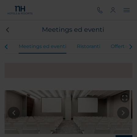
Meetings ed eventi
ere
Meetings ed eventi
Ristoranti
Offerte