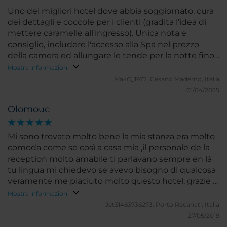
Uno dei migliori hotel dove abbia soggiornato, cura
dei dettagli e coccole per i clienti (gradita l'idea di
mettere caramelle all'ingresso). Unica nota e
consiglio, includere l'accesso alla Spa nel prezzo
della camera ed allungare le tende per la notte fino
a terra dato che la luminosità infastidisce il sonno.
Mostra informazioni
MakC_1972.
Cesano Maderno, Italia
01/04/2025
Olomouc
Mi sono trovato molto bene la mia stanza era molto
comoda come se così a casa mia ,il personale de la
reception molto amabile ti parlavano sempre en là
tu lingua mi chiedevo se avevo bisogno di qualcosa
veramente me piaciuto molto questo hotel, grazie a
tutti per farmi sentire così bene durante questo
Mostra informazioni
ultimi mesi ,a presto
Jet31463736273.
Porto Recanati, Italia
27/05/2019