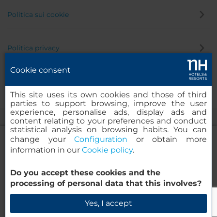
Politica sui cookie
Politica privacy
Cookie consent
Canale di segnalazione
This site uses its own cookies and those of third
parties to support browsing, improve the user
experience, personalise ads, display ads and
content relating to your preferences and conduct
statistical analysis on browsing habits. You can
change your
Configuration
or obtain more
information in our
Cookie policy
.
NH Collection Olomouc Congress
Do you accept these cookies and the
© 2000-2026 MINOR HOTELS EUROPE & AMERICAS Santa Engracia
processing of personal data that this involves?
120. 28003 Madrid, Spagna
Verifica la disponibilità
Yes, I accept