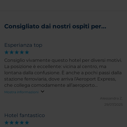
Consigliato dai nostri ospiti per...
Esperianza top
Consiglio vivamente questo hotel per diversi motivi.
La posizione è eccellente: vicina al centro, ma
lontana dalla confusione. È anche a pochi passi dalla
stazione ferroviaria, dove arriva l’Aeroport Express,
che collega comodamente all’aeroporto
internazionale in circa 30 minuti. L’edificio, un
Mostra informazioni
tempo sede di una banca, conserva ancora il caveau
Alessandra Z.
visitabile, ma è stato completamente rinnovato.
29/07/2025
Fiori freschi e musica dal vivo (pianoforte, arpa,
Hotel fantastico
chitarra) rendono l’atmosfera particolarmente
piacevole e rilassante. La colazione è eccezionale, in