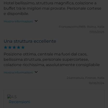
perfetto stile NH. Il personale è molto gentile e
Hotel bellissimo, struttura magnifica, colazione a
disponibile. In particolare, il servizio di customer
buffet tra le migliori mai provate. Personale cortese
relations si è rivelato prezioso nell’aiutarci a
e disponibile.
organizzare al meglio il nostro long weekend a
Mostra informazioni
Praga, con consigli su visite culturali e altre esigenze
Francescomo1988.
Roma, Italia
personali. Le camere sono confortevoli e ben pulite
17/03/2025
ed insonorizzate, i letti belli. La SPA è inclusa nel
prezzo e offre palestra, piscina e bagno turco; altri
Una struttura eccellente
servizi sono disponibili a pagamento. Se dovessi fare
un comment negativo e' la moquette nelle camere:
Posizione ottima, centrale ma fuori dal caos,
preferirei il parquet. Spero che NH cambi in tutti gli
bellissima struttura, personale supercortese,
hotel.
colazione ricchissima, assolutamente consigliabile
Mostra informazioni
24annabuia.
Firenze, Italia
19/08/2024
Recensioni