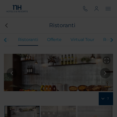
Ristoranti
ings
Ristoranti
Offerte
Virtual Tour
Recen
7