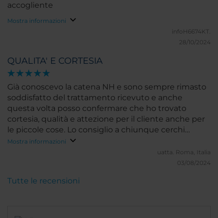
accogliente
Mostra informazioni
infoH6674KT.
28/10/2024
QUALITA' E CORTESIA
Già conoscevo la catena NH e sono sempre rimasto
soddisfatto del trattamento ricevuto e anche
questa volta posso confermare che ho trovato
cortesia, qualità e attezione per il cliente anche per
le piccole cose. Lo consiglio a chiunque cerchi
qualità e un trattamento da 5 stelle
Mostra informazioni
uatta.
Roma, Italia
03/08/2024
Tutte le recensioni