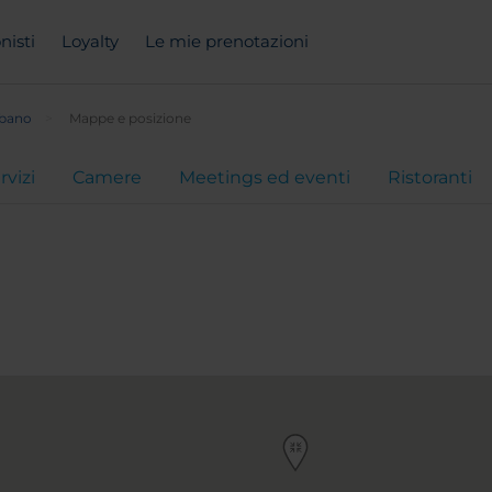
nisti
Loyalty
Le mie prenotazioni
bano
Mappe e posizione
rvizi
Camere
Meetings ed eventi
Ristoranti