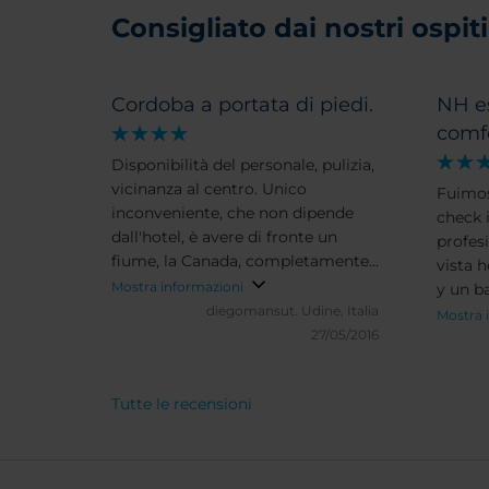
Consigliato dai nostri ospiti 
Cordoba a portata di piedi.
NH e
comf
Disponibilità del personale, pulizia,
vicinanza al centro. Unico
Fuimos
inconveniente, che non dipende
check 
dall'hotel, è avere di fronte un
profes
fiume, la Canada, completamente
vista 
cementificato e pieno di rifiuti.
Mostra informazioni
y un b
Comunque hotel consigliabile per
diegomansut.
Udine, Italia
super 
Mostra 
un breve soggiorno.
27/05/2016
Tutte le recensioni