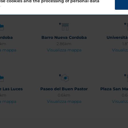
se cookies and the processing of personal data
?
ordoba
Barro Nueva Cordoba
Universit
2km
2.86km
1.
za mappa
Visualizza mappa
Visuali
 Las Luces
Paseo del Buen Pastor
Plaza San Ma
6km
0.6km
0.
za mappa
Visualizza mappa
Visuali