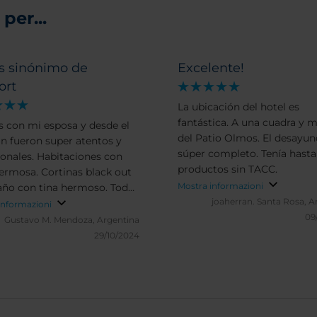
per...
s sinónimo de
Excelente!
ort
La ubicación del hotel es
fantástica. A una cuadra y 
 con mi esposa y desde el
del Patio Olmos. El desayun
in fueron super atentos y
súper completo. Tenía hasta
ionales. Habitaciones con
productos sin TACC.
hermosa. Cortinas black out
Mostra informazioni
año con tina hermoso. Todo
joaherran.
Santa Rosa, A
limpi
informazioni
09
Gustavo M.
Mendoza, Argentina
29/10/2024