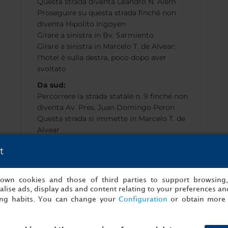
Questa strada diventa Leandro N. Alem
Proseguire su questa strada finché non
diventa Hipolito Irigoyen
Girare a sinistra in Bv. Sarmiento
Girare a sinistra in Marcelo T. de Alvear;
l'hotel è sulla destra, poco dopo aver
svoltato
Da sud:
Percorrere la strada statale n. 9 finché non
diventa Av. Pres. Juan Domingo Peron
Questa strada si immette in Marcelo T. de
Alvear
Poco dopo l'incrocio con Bv. Sarmiento si
t
vedrà l'hotel sul lato destro della strada
s own cookies and those of third parties to support browsing
lise ads, display ads and content relating to your preferences and
ing habits. You can change your
Configuration
or obtain more 