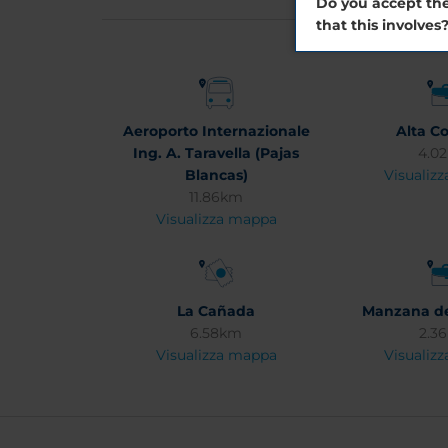
Do you accept the
that this involves
Aeroporto Internazionale
Alta C
Ing. A. Taravella (Pajas
4.0
Blancas)
Visualiz
11.86km
Visualizza mappa
La Cañada
Manzana de
6.58km
2.3
Visualizza mappa
Visualiz