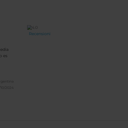
Recensioni
media
o es
rgentina
/10/2024