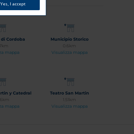
Yes, I accept
à di Cordoba
Municipio Storico
87km
0.6km
zza mappa
Visualizza mappa
rtin y Catedral
Teatro San Martin
66km
1.51km
zza mappa
Visualizza mappa