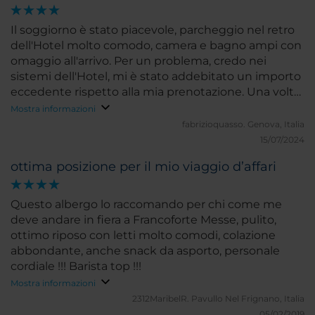
Il soggiorno è stato piacevole, parcheggio nel retro
dell'Hotel molto comodo, camera e bagno ampi con
omaggio all'arrivo. Per un problema, credo nei
sistemi dell'Hotel, mi è stato addebitato un importo
eccedente rispetto alla mia prenotazione. Una volta
riscontrato l'errore mi sono lamentato ed il
Mostra informazioni
receptionist ha provveduto a stornare l'improprio
fabrizioquasso.
Genova, Italia
addebito.
15/07/2024
ottima posizione per il mio viaggio d’affari
Questo albergo lo raccomando per chi come me
deve andare in fiera a Francoforte Messe, pulito,
ottimo riposo con letti molto comodi, colazione
abbondante, anche snack da asporto, personale
cordiale !!! Barista top !!!
Mostra informazioni
2312MaribelR.
Pavullo Nel Frignano, Italia
05/02/2019