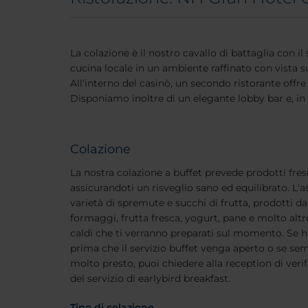
La colazione è il nostro cavallo di battaglia con il 
cucina locale in un ambiente raffinato con vista s
All'interno del casinò, un secondo ristorante offr
Disponiamo inoltre di un elegante lobby bar e, in e
Colazione
La nostra colazione a buffet prevede prodotti fres
assicurandoti un risveglio sano ed equilibrato. L
varietà di spremute e succhi di frutta, prodotti da 
formaggi, frutta fresca, yogurt, pane e molto altr
caldi che ti verranno preparati sul momento. Se 
prima che il servizio buffet venga aperto o se se
molto presto, puoi chiedere alla reception di verifi
del servizio di earlybird breakfast.
Tipo di colazione