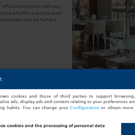
 offre un'atmosfera raffinata
zione a buffet, e gustosi piatti
 splendida vista sul fiume e
t
s own cookies and those of third parties to support browsing
lise ads, display ads and content relating to your preferences and
ing habits. You can change your
Configuration
or obtain more 
se cookies and the processing of personal data
?