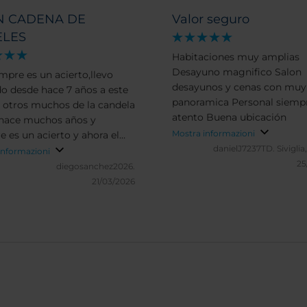
N CADENA DE
Valor seguro
ELES
Habitaciones muy amplias
Desayuno magnifico Salon
mpre es un acierto,llevo
desayunos y cenas con muy
do desde hace 7 años a este
panoramica Personal siem
y otros muchos de la candela
atento Buena ubicación
hace muchos años y
Mostra informazioni
e es un acierto y ahora el
danielJ7237TD.
Sivigli
ajoz renovándose será
informazioni
25
nte
diegosanchez2026.
21/03/2026