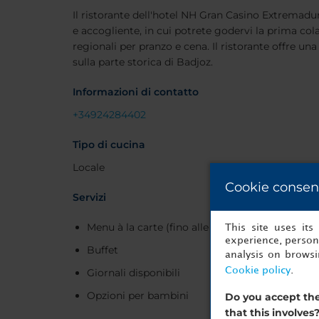
Il ristorante dell'hotel NH Gran Casino Extremadur
e accogliente, in cui potrete godervi la prima cola
regionali per pranzo e cena. Il ristorante offre una
sulla parte storica di Badjoz.
Informazioni di contatto
+34924284402
Tipo di cucina
Locale
Cookie consen
Servizi
Menu à la carte (fino alle 22:00)
This site uses it
experience, persona
Buffet
analysis on brows
Cookie policy
.
Giornali disponibili
Opzioni per bambini
Do you accept the
that this involves