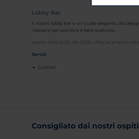
Lobby Bar
Il nostro lobby bar è un locale elegante, dal de
rilassarsi per pranzare o bere qualcosa.
Aperto dalle 10:00 alle 22:00, offre un'ampia scelta
Servizi
Cocktail
Consigliato dai nostri ospiti 