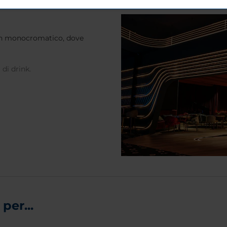
sign monocromatico, dove
 di drink.
per...