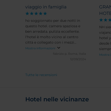
viaggio in famiglia
GRA
HOT
ho soggiornato per due notti in
questo hotel. camera spaziosa e
NH sie
ben arredata. pulizia eccellente.
viajan
l'hotel è molto vicino al centro
hotel 
città e collegato con i mezzi
desde 
pubblici. personale veramente
Mostra informazioni
siempr
cordiale e gentile. dovrò tornare a
fabrizio p.
Roma, Italia
NH Bad
Mostra 
breve a Badajoz e sceglierò di
12/09/2024
excele
nuovo questo hotel.
Tutte le recensioni
Hotel nelle vicinanze