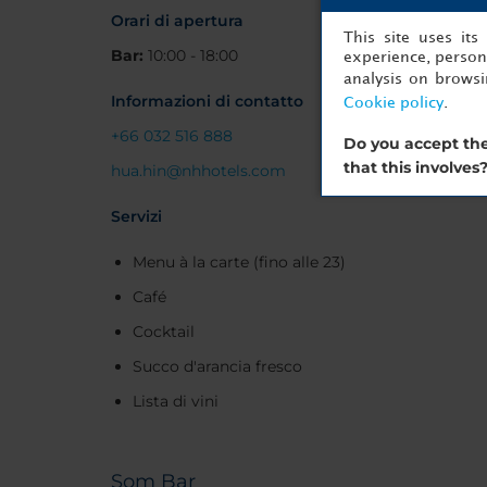
Orari di apertura
This site uses it
Bar:
10:00 - 18:00
experience, persona
analysis on brows
Informazioni di contatto
Cookie policy
.
+66 032 516 888
Do you accept the
that this involves
hua.hin@nhhotels.com
Servizi
Menu à la carte (fino alle 23)
Café
Cocktail
Succo d'arancia fresco
Lista di vini
Som Bar