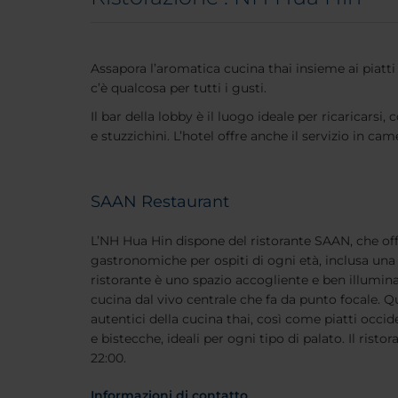
Assapora l’aromatica cucina thai insieme ai piatti 
c’è qualcosa per tutti i gusti.
Il bar della lobby è il luogo ideale per ricaricarsi,
e stuzzichini. L’hotel offre anche il servizio in cam
SAAN Restaurant
L’NH Hua Hin dispone del ristorante SAAN, che off
gastronomiche per ospiti di ogni età, inclusa una ri
ristorante è uno spazio accogliente e ben illumin
cucina dal vivo centrale che fa da punto focale. Qu
autentici della cucina thai, così come piatti occid
e bistecche, ideali per ogni tipo di palato. Il risto
22:00.
Informazioni di contatto