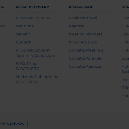
one
Minor DISCOVERY
Professionisti
Hote
Minor DISCOVERY
Business Travel
Dir
ione
Iscrizione
Agenzie
Gui
i
Benefici
Meeting Planners
Esp
Contatti
Minor Pro Blog
Hot
Minor DISCOVERY
Contatti: Meetings
Hot
Termini e Condizioni
Contatti: Aziende
Sco
FAQs Minor
Contatti: Agenzie
Hot
DISCOVERY
Sost
Horizons Club by Minor
In 
DISCOVERY
Off
Hot
itica privacy