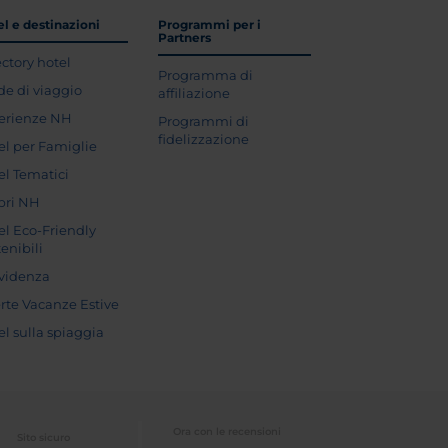
l e destinazioni
Programmi per i
Partners
ectory hotel
Programma di
de di viaggio
affiliazione
erienze NH
Programmi di
fidelizzazione
el per Famiglie
el Tematici
pri NH
el Eco-Friendly
enibili
evidenza
erte Vacanze Estive
el sulla spiaggia
Ora con le recensioni
Sito sicuro