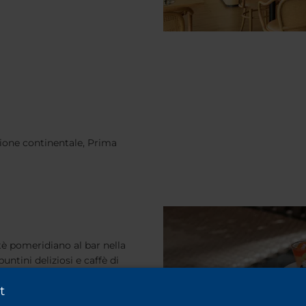
ione continentale, Prima
è pomeridiano al bar nella
puntini deliziosi e caffè di
meriggio. Il bar è aperto dalle
t