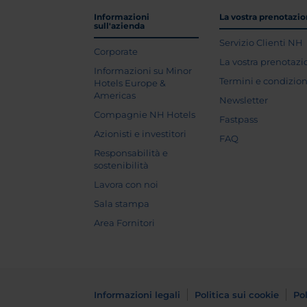
Informazioni
La vostra prenotazi
sull'azienda
Servizio Clienti NH
Corporate
La vostra prenotaz
Informazioni su Minor
Termini e condizion
Hotels Europe &
Americas
Newsletter
Compagnie NH Hotels
Fastpass
Azionisti e investitori
FAQ
Responsabilità e
sostenibilità
Lavora con noi
Sala stampa
Area Fornitori
Informazioni legali
Politica sui cookie
Pol