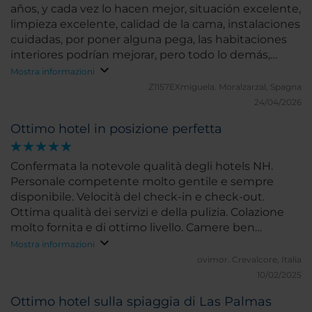
años, y cada vez lo hacen mejor, situación excelente,
limpieza excelente, calidad de la cama, instalaciones
cuidadas, por poner alguna pega, las habitaciones
interiores podrían mejorar, pero todo lo demás,
perfecto.
Mostra informazioni
Z1157EXmiguela.
Moralzarzal, Spagna
24/04/2026
Ottimo hotel in posizione perfetta
Confermata la notevole qualità degli hotels NH.
Personale competente molto gentile e sempre
disponibile. Velocità del check-in e check-out.
Ottima qualità dei servizi e della pulizia. Colazione
molto fornita e di ottimo livello. Camere ben
equipaggiate e molto confortevoli, ben
Mostra informazioni
insonorizzate. Posizione eccezionale con rapido
ovimor.
Crevalcore, Italia
accesso alla pedonale che costeggia il lungomare.
10/02/2025
Vicinanza a bar e ristoranti e alle fermate degli
Ottimo hotel sulla spiaggia di Las Palmas
autobus.