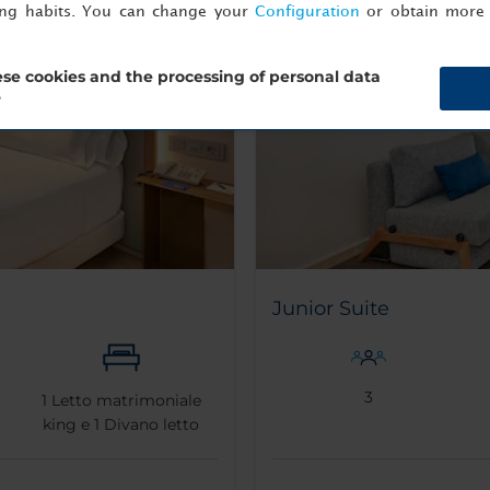
ing habits. You can change your
Configuration
or obtain more 
se cookies and the processing of personal data
?
Junior Suite
3
1
Letto matrimoniale
king e
1
Divano letto