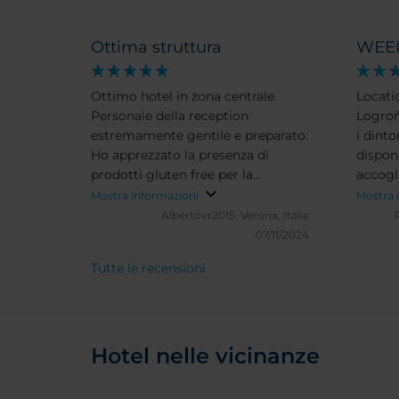
Ottima struttura
WEEK
Ottimo hotel in zona centrale.
Locatio
Personale della reception
Logro
estremamente gentile e preparato.
i dinto
Ho apprezzato la presenza di
disponi
prodotti gluten free per la
accogli
colazione.
SIcura
Mostra informazioni
Mostra 
sempre
Albertovr2015.
Verona, Italia
07/11/2024
Tutte le recensioni
Hotel nelle vicinanze