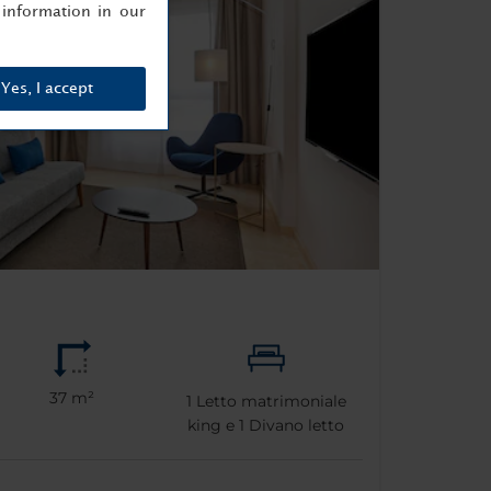
information in our
Yes, I accept
37 m²
1
Letto matrimoniale
king e
1
Divano letto