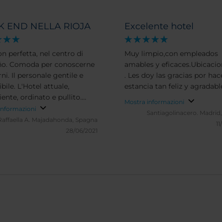
 END NELLA RIOJA
Excelente hotel
n perfetta, nel centro di
Muy limpio,con empleados
ño. Comoda per conoscerne
amables y eficaces.Ubicacio
rni. Il personale gentile e
. Les doy las gracias por hac
bile. L'Hotel attuale,
estancia tan feliz y agradabl
ente, ordinato e pullito.
Mostra informazioni
mente ritorneremo, NH é
informazioni
Santiagolinacero.
Madrid
 garanzia di qualitá
Raffaella A.
Majadahonda, Spagna
11
28/06/2021