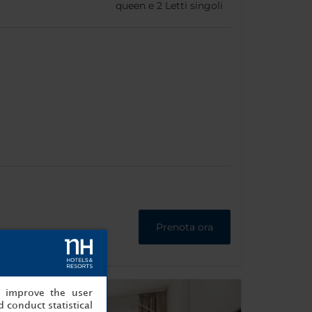
queen e
2
Letti singoli
Prenota ora
, improve the user
 conduct statistical