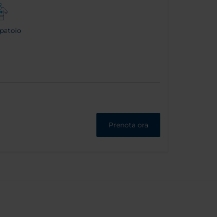
patoio
Prenota ora