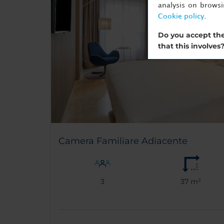
analysis on brows
Cookie policy
.
Do you accept the
that this involves
Camera Familiare Adiacente
3
37 m²