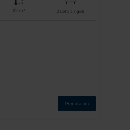
22 m²
2
Letti singoli
Prenota ora