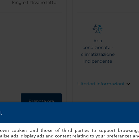
king e
1
Divano letto
Aria
condizionata -
climatizzazione
indipendente
Ulteriori informazioni
Prenota ora
t
s own cookies and those of third parties to support browsing
lise ads, display ads and content relating to your preferences and