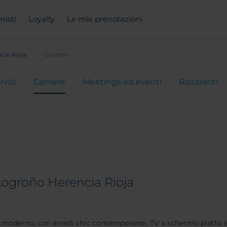
nisti
Loyalty
Le mie prenotazioni
cia Rioja
Camere
rvizi
Camere
Meetings ed eventi
Ristoranti
Logroño Herencia Rioja
le moderno, con arredi chic contemporanei, TV a schermo piatto e