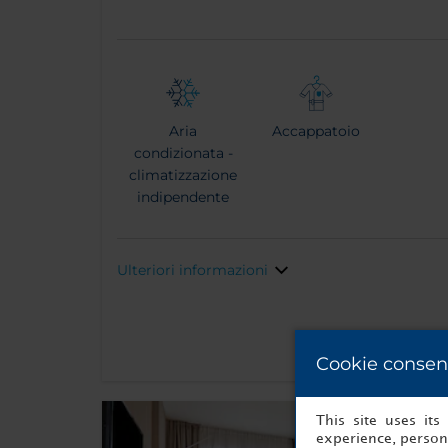
Aria
Accappatoio
condizionata -
climatizzazione
indipendente
Ulteriori informazioni
Cookie consen
This site uses it
experience, persona