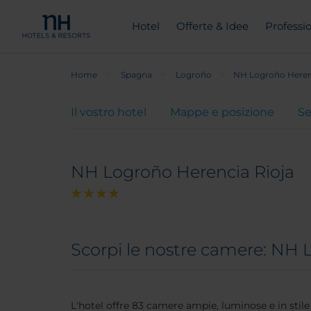
Hotel
Offerte & Idee
Professio
Home
Spagna
Logroño
NH Logroño Heren
Il vostro hotel
Mappe e posizione
Se
NH Logroño Herencia Rioja
Scorpi le nostre camere: NH 
L'hotel offre 83 camere ampie, luminose e in sti