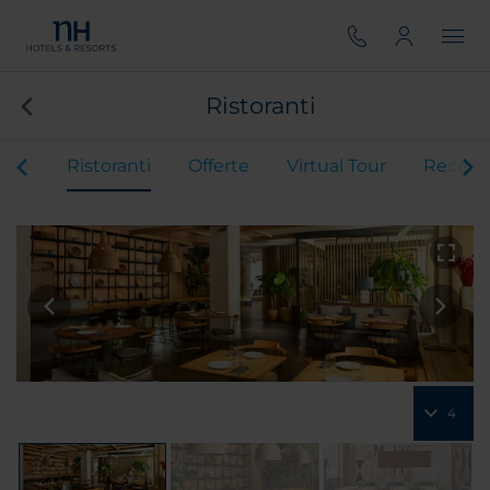
Ristoranti
ere
Ristoranti
Offerte
Virtual Tour
Recens
4