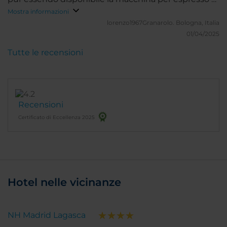
banco che non viene servito nemmeno con
Mostra informazioni
supplemento. Il caffè delle macchine automatiche
lorenzo1967Granarolo.
Bologna, Italia
non è nulla di speciale , per il resto tutto bene. Un
01/04/2025
plauso al personale.
Tutte le recensioni
Recensioni
Certificato di Eccellenza 2025
Hotel nelle vicinanze
NH Madrid Lagasca