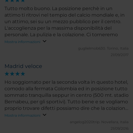
Tutto molto buono. La posizione perchè in un
attimo ti ritrovi nel tempio del calcio mondiale e, in
un attimo, sei su un mezzo pubblico per il centro.
L'accoglienza per la massima disponibilità del
personale. La pulizia e la colazione. Ci torneremo
Mostra informazioni
guglielmob630.
Torino, Italia
21/09/2017
Madrid veloce
Ho soggiornato per la seconda volta in questo hotel,
comodo alla fermata Colombia ed in posizione tutto
sommato tranquilla seppur in centro (500 mt. stadio
Bernabeu, per gli sportivi). Tutto bene e se vogliamo
proprio trovare difetti possiamo dire che la colazione
è cara per quello che offre (18 euro) ed anche il frigo
Mostra informazioni
bar ha prezzi da boutique. Comunque a parte
angelog2020trip.
Novellara, Italia
questo tutto positivo.
21/09/2016