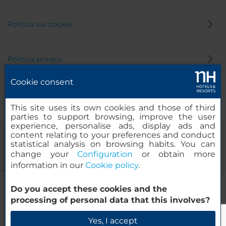
Politica sui cookie
Politica privacy
Cookie consent
Canale di segnalazione
This site uses its own cookies and those of third
parties to support browsing, improve the user
experience, personalise ads, display ads and
content relating to your preferences and conduct
statistical analysis on browsing habits. You can
change your
Configuration
or obtain more
information in our
Cookie policy
.
NH Madrid Paseo de la Habana
Do you accept these cookies and the
© 2000-2026 MINOR HOTELS EUROPE & AMERICAS Santa Engracia
processing of personal data that this involves?
120. 28003 Madrid, Spagna
Verifica la disponibilità
Yes, I accept