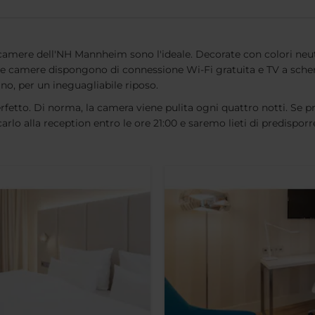
le camere dell'NH Mannheim sono l'ideale. Decorate con colori neut
tte le camere dispongono di connessione Wi-Fi gratuita e TV a sc
ino, per un ineguagliabile riposo.
rfetto. Di norma, la camera viene pulita ogni quattro notti. Se pr
lo alla reception entro le ore 21:00 e saremo lieti di predisporre 