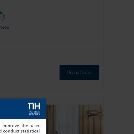
itore
Prenota ora
, improve the user
 conduct statistical