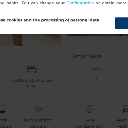
ing habits. You can change your
Configuration
or obtain more 
se cookies and the processing of personal data
?
Junior Suite
3
1
Letto matrimoniale
king
ande
Doccia effetto
Aria
Sleep 
isore a
pioggia
condizionata -
Mattr