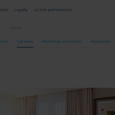
nisti
Loyalty
Le mie prenotazioni
m
Camere
rvizi
Camere
Meetings ed eventi
Ristoranti