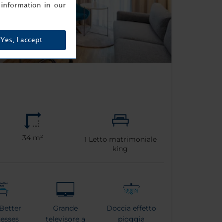
information in our
Yes, I accept
34 m²
1
Letto matrimoniale
king
Better
Grande
Doccia effetto
esses
televisore a
pioggia