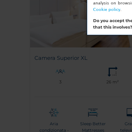
analysis on brows
Cookie policy
.
Do you accept the
that this involves
Camera Superior XL
3
26 m²
Aria
Sleep Better
Gr
condizionata -
Mattresses
telev