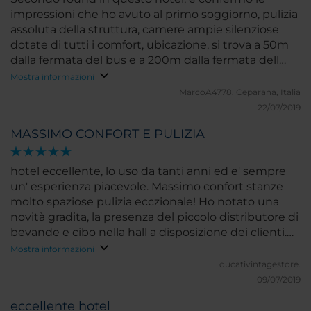
impressioni che ho avuto al primo soggiorno, pulizia
assoluta della struttura, camere ampie silenziose
dotate di tutti i comfort, ubicazione, si trova a 50m
dalla fermata del bus e a 200m dalla fermata dell
SBahn. Ottima colazioen, lo staff cordiale e gentile,
Mostra informazioni
struttura in continuo ammodernamento, vi era la
MarcoA4778.
Ceparana, Italia
presenza di operai tra l altro in maniera molto
22/07/2019
discreta i quali contribuivano a continue migliorie
MASSIMO CONFORT E PULIZIA
della struttura che per altro da gia un impressione di
nuovo.
hotel eccellente, lo uso da tanti anni ed e' sempre
un' esperienza piacevole. Massimo confort stanze
molto spaziose pulizia ecczionale! Ho notato una
novità gradita, la presenza del piccolo distributore di
bevande e cibo nella hall a disposizione dei clienti.
Comodo, essendo a circa 200/300 mt, il treno per
Mostra informazioni
spostarsi a Monaco centro
ducativintagestore.
09/07/2019
eccellente hotel