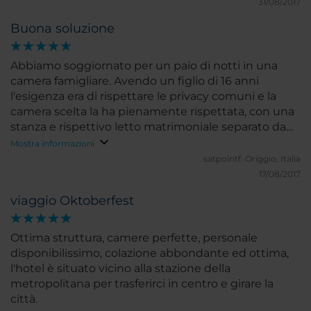
31/08/2017
Buona soluzione
Abbiamo soggiornato per un paio di notti in una
camera famigliare. Avendo un figlio di 16 anni
l'esigenza era di rispettare le privacy comuni e la
camera scelta la ha pienamente rispettata, con una
stanza e rispettivo letto matrimoniale separato da
una porta dal resto della camera. Da entrambe era
Mostra informazioni
possible accedere autonomamente al bagno.
satpointf.
Origgio, Italia
Completa un piccolo angolo cottura (lavandino,
17/08/2017
forno a microonde e frigorifero) e un piccolo
viaggio Oktoberfest
balcone. Consigliato,
Ottima struttura, camere perfette, personale
disponibilissimo, colazione abbondante ed ottima,
l'hotel è situato vicino alla stazione della
metropolitana per trasferirci in centro e girare la
città.