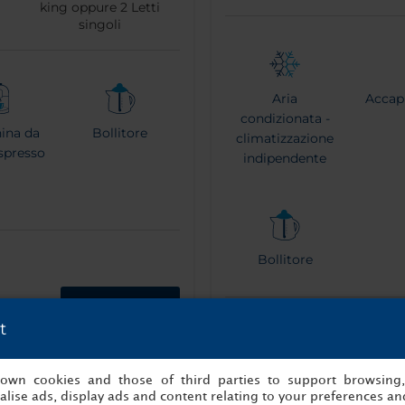
king oppure
2
Letti
singoli
Aria
Accap
condizionata -
ina da
Bollitore
climatizzazione
espresso
indipendente
Bollitore
Prenota ora
Ulteriori informazioni
t
s own cookies and those of third parties to support browsing
lise ads, display ads and content relating to your preferences and