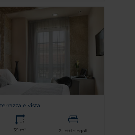
errazza e vista
39 m²
2
Letti singoli