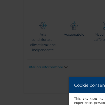
Aria
Accappatoio
Macch
condizionata -
caffé 
climatizzazione
indipendente
Ulteriori informazioni
Cookie consen
This site uses it
experience, persona