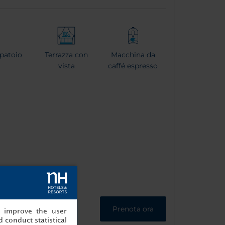
patoio
Terrazza con
Macchina da
vista
caffé espresso
Prenota ora
, improve the user
 conduct statistical