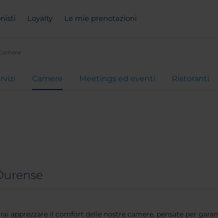
nisti
Loyalty
Le mie prenotazioni
Camere
rvizi
Camere
Meetings ed eventi
Ristoranti
 Ourense
otrai apprezzare il comfort delle nostre camere, pensate per gara