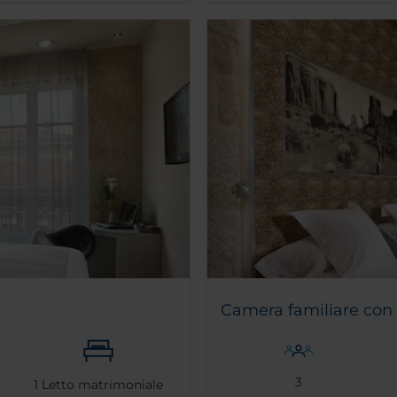
Camera familiare con t
3
1
Letto matrimoniale