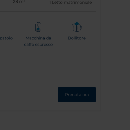
28 m²
1
Letto matrimoniale
patoio
Macchina da
Bollitore
caffé espresso
Prenota ora