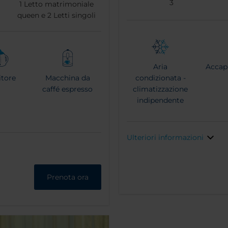
3
1
Letto matrimoniale
queen e
2
Letti singoli
Aria
Accap
itore
Macchina da
condizionata -
caffé espresso
climatizzazione
indipendente
Ulteriori informazioni
Prenota ora