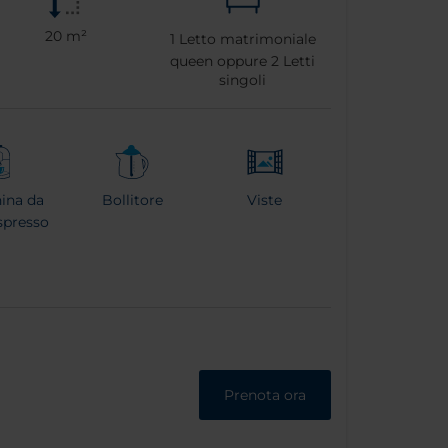
20 m²
1
Letto matrimoniale
queen oppure
2
Letti
singoli
ina da
Bollitore
Viste
spresso
Prenota ora