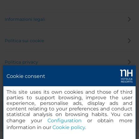
Informazioni legali
Politica sui cookie
Politica privacy
Cookie consent
Canale di segnalazione
This site uses its own cookies and those of third
parties to support browsing, improve the user
experience, personalise ads, display ads and
content relating to your preferences and conduct
statistical analysis on browsing habits. You can
change your
Configuration
or obtain more
information in our
Cookie policy
.