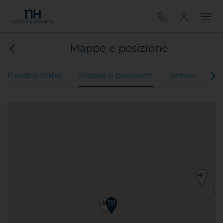
Mappe e posizione
Il vostro hotel
Mappe e posizione
Servizi
Ca