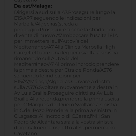
Da est/Malaga:
Dirigersi a sud sulla A7.Proseguire lungo la
E15/AP7 seguendo le indicazioni per
Marbella/Algeciras(strada a
pedaggio).Proseguire finché la strada non
diventa di nuovo A7.Imboccare l'uscita 181A
per immettersi sull'Autovía del
Mediterráneo/A7.Alla Clinica Marbella High
Care,effettuare una leggera svolta a sinistra
rimanendo sull'Autovía del
Mediterráneo/A7.Al primo incrocio,prendere
la prima a destra per Ctra de Ronda/A376
seguendo le indicazioni per
E15/A7/Málaga/Algeciras.Curvare a destra
sulla A376.Svoltare nuovamente a destra in
Av Luis Braille.Proseguire diritti su Av Luis
Braille.Alla rotonda,prendere la prima uscita
per C.Marqués del Duero.Svoltare a sinistra
in C.del Pozo.Prendere la prima a sinistra in
C.Lagasca.All'incrocio di C.Jerez,l'NH San
Pedro de Alcántara sarà alla vostra sinistra
diagonalmente rispetto al Supermercado
Cayetano