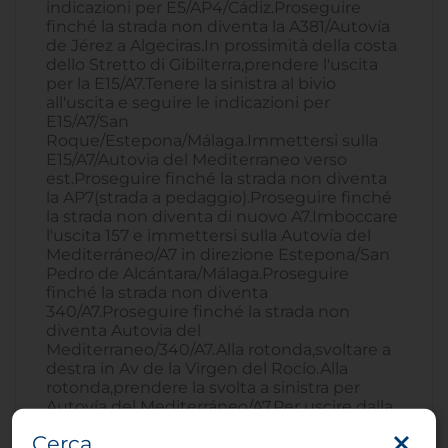
indicazioni per E5/AP4/Cádiz.Proseguire
finché la strada non diventa la A381/Autovía
de Jérez a Algeciras.In prossimità della costa
dello Stretto di Gibilterra,prendere l'uscita
per la E15/A7.Tenere la sinistra al bivio
all'uscita e seguire le indicazioni per
E15/A7/San
Roque/Estepona/Málaga.Immettersi sulla
E15/A7/Autovia del Mediterraneo verso
est.Proseguire finché la strada non diventa
la AP7(strada a pedaggio).Proseguire finché
la strada non diventa di nuovo A7.Imboccare
l'uscita 157 e immettersi sulla Autovía del
Mediterráneo/A7 in direzione Estepona/San
Pedro de Alcántara/Málaga.Proseguire
finché la strada non diventa
340/A7.Proseguire finché la strada non
diventa Autovia del
Mediterraneo/340/A7.Alla rotonda,svoltare a
destra in Av de la Virgen del Rocío.Alla
rotonda,prendere la svolta a sinistra per
Autovía del Mediterráneo/A7.Per uscire dalla
rotonda,svoltare a destra in Av de la Virgen
Cerca
del Rocío.Svoltare alla prima a destra in