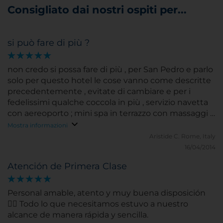
Consigliato dai nostri ospiti per...
si può fare di più ?
non credo si possa fare di più , per San Pedro e parlo
solo per questo hotel le cose vanno come descritte
precedentemente , evitate di cambiare e per i
fedelissimi qualche coccola in più , servizio navetta
con aereoporto ; mini spa in terrazzo con massaggi ,
basta !
Mostra informazioni
Aristide C.
Rome, Italy
16/04/2014
Atención de Primera Clase
Personal amable, atento y muy buena disposición
👍🏼 Todo lo que necesitamos estuvo a nuestro
alcance de manera rápida y sencilla.