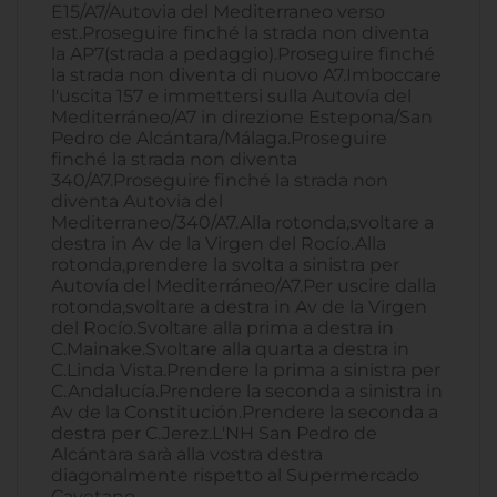
E15/A7/Autovia del Mediterraneo verso
est.Proseguire finché la strada non diventa
la AP7(strada a pedaggio).Proseguire finché
la strada non diventa di nuovo A7.Imboccare
l'uscita 157 e immettersi sulla Autovía del
Mediterráneo/A7 in direzione Estepona/San
Pedro de Alcántara/Málaga.Proseguire
finché la strada non diventa
340/A7.Proseguire finché la strada non
diventa Autovia del
Mediterraneo/340/A7.Alla rotonda,svoltare a
destra in Av de la Virgen del Rocío.Alla
rotonda,prendere la svolta a sinistra per
Autovía del Mediterráneo/A7.Per uscire dalla
rotonda,svoltare a destra in Av de la Virgen
del Rocío.Svoltare alla prima a destra in
C.Mainake.Svoltare alla quarta a destra in
C.Linda Vista.Prendere la prima a sinistra per
C.Andalucía.Prendere la seconda a sinistra in
Av de la Constitución.Prendere la seconda a
destra per C.Jerez.L'NH San Pedro de
Alcántara sarà alla vostra destra
diagonalmente rispetto al Supermercado
Cayetano