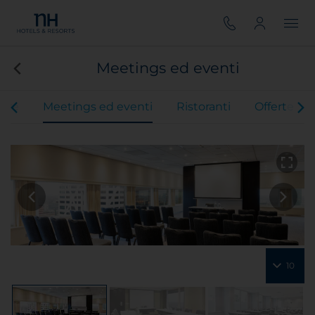
Meetings ed eventi
ere
Meetings ed eventi
Ristoranti
Offerte
10