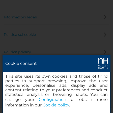
Informazioni legali
Politica sui cookie
Politica privacy
Cookie consent
Canale di segnalazione
This site uses its own cookies and those of third
parties to support browsing, improve the user
experience, personalise ads, display ads and
content relating to your preferences and conduct
statistical analysis on browsing habits. You can
change your
Configuration
or obtain more
information in our
Cookie policy
.