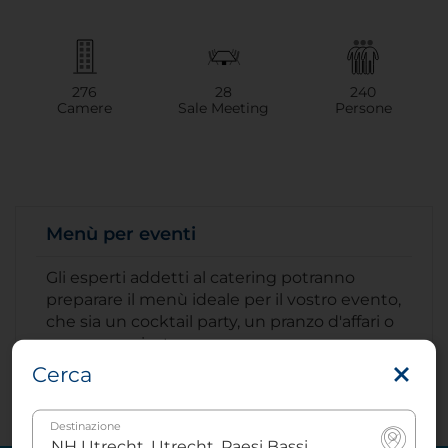
276
28
240
Camere
Sale Meeting
Persone
Menù per eventi
Gli esperti addetti al catering potranno
preparare il menù ideale per il vostro evento,
che sia un cocktail party, un pranzo d'affari o
una cena privata.
Cerca
Destinazione