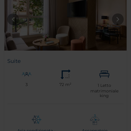
Suite
3
72 m²
1
Letto
matrimoniale
king
Aria condizionata -
Accappatoio