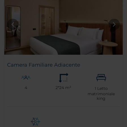
Camera Familiare Adiacente
4
2*24 m²
1
Letto
matrimoniale
king