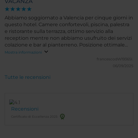
VACANZA
Abbiamo soggiornato a Valencia per cinque giorni in
questo hotel. Camere confortevoli, piscina, palestra
e ristorante sulla terrazza, ottimo servizio alla
reception mentre non abbiamo usufruito dei servizi
colazione e bar al pianterreno. Posizione ottimale
quindici minuti dal centro storico e cinque dalla
Mostra informazioni
fermata metropolitana di Turia. Ci ritornerei
francescodW1936SI.
volentieri.
06/09/2025
Tutte le recensioni
Recensioni
Certificato di Eccellenza 2025