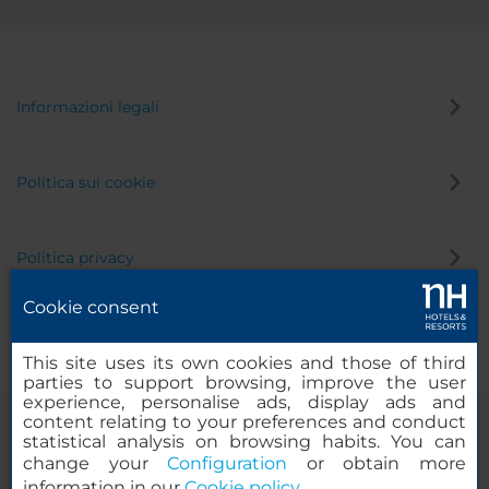
Informazioni legali
Politica sui cookie
Politica privacy
Cookie consent
Canale di segnalazione
This site uses its own cookies and those of third
parties to support browsing, improve the user
experience, personalise ads, display ads and
content relating to your preferences and conduct
statistical analysis on browsing habits. You can
change your
Configuration
or obtain more
information in our
Cookie policy
.