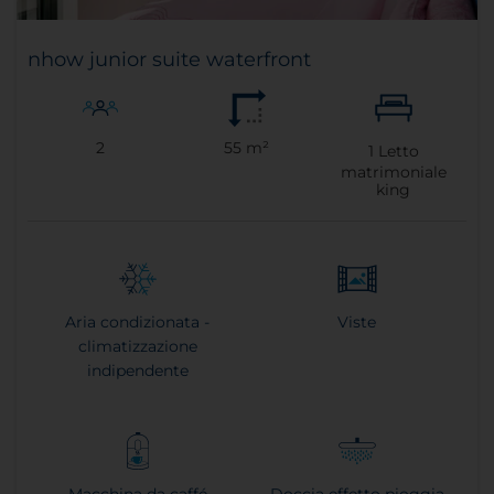
nhow junior suite waterfront
2
55 m²
1
Letto
matrimoniale
king
Aria condizionata -
Viste
climatizzazione
indipendente
Macchina da caffé
Doccia effetto pioggia