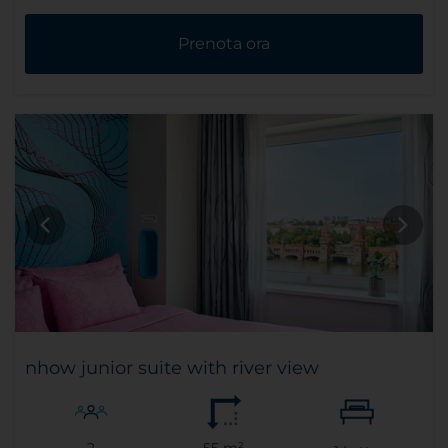
Prenota ora
nhow junior suite with river view
2
55 m²