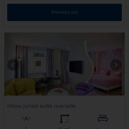
Prenota ora
nhow junior suite riverside
3
55 m²