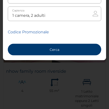
Capienza
Codice Promozionale
Cerca
nhow family room riverside
4
55 m²
1
Letto
matrimoniale
oppure
2
Letti
singoli