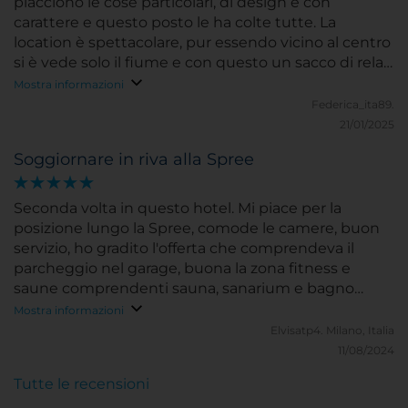
piacciono le cose particolari, di design e con
carattere e questo posto le ha colte tutte. La
location è spettacolare, pur essendo vicino al centro
si è vede solo il fiume e con questo un sacco di relax.
La stanza era spettacolare e il personale
Mostra informazioni
estremamente cortese. La colazione a buffet aveva
Federica_ita89.
un'ampia varietà e la qualità era buona
21/01/2025
Soggiornare in riva alla Spree
Seconda volta in questo hotel. Mi piace per la
posizione lungo la Spree, comode le camere, buon
servizio, ho gradito l'offerta che comprendeva il
parcheggio nel garage, buona la zona fitness e
saune comprendenti sauna, sanarium e bagno
turco. Buona la colazione con ampia varietà tra dolce
Mostra informazioni
e salato. Situato a breve distanza dalle fermate della
Elvisatp4.
Milano, Italia
metro di Warschauerstrasse e Schlesigertor. E poi
11/08/2024
per un appassionato di musica come me...perfetto
Tutte le recensioni