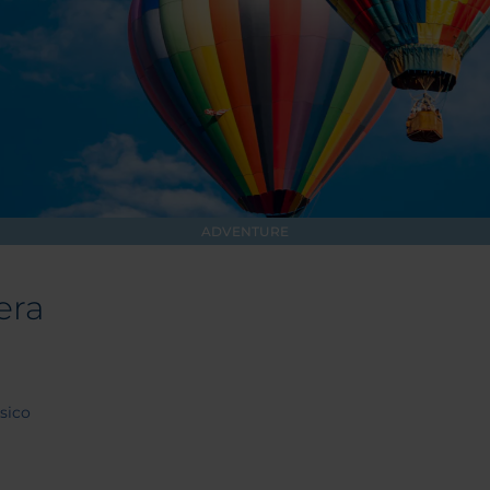
ADVENTURE
era
sico