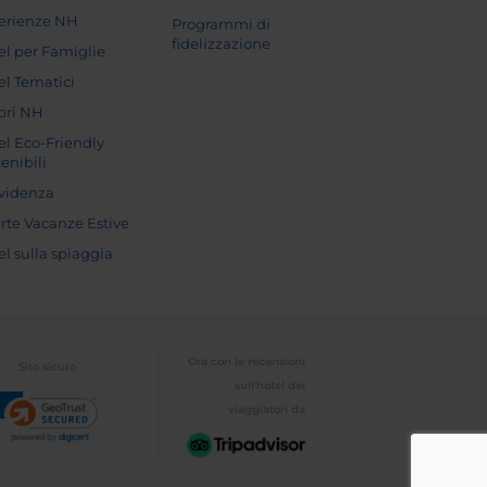
erienze NH
Programmi di
fidelizzazione
el per Famiglie
el Tematici
pri NH
el Eco-Friendly
enibili
evidenza
erte Vacanze Estive
el sulla spiaggia
Ora con le recensioni
Sito sicuro
sull'hotel dei
viaggiatori da