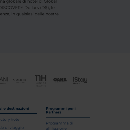
na globale di hotel di Global
i DISCOVERY Dollars (D$), le
nza, in qualsiasi delle nostre
l e destinazioni
Programmi per i
Partners
ectory hotel
Programma di
de di viaggio
affiliazione