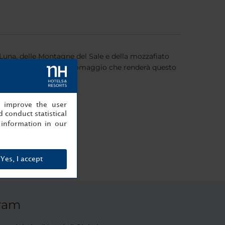
Luna, delle Montagne del Sale e della mozzafiato
 bottiglia di spumante in omaggio che renderà questo
, improve the user
 conduct statistical
information in our
Yes, I accept
gram