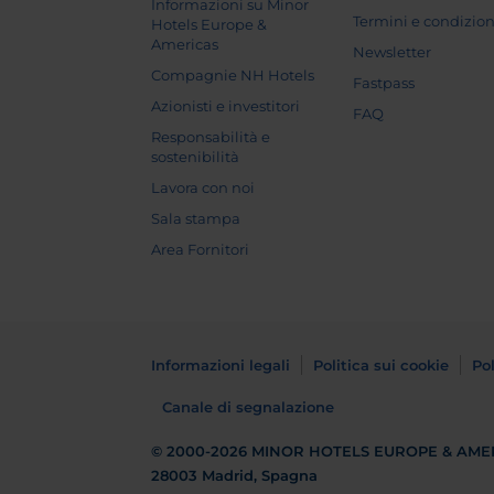
Informazioni su Minor
Termini e condizion
Hotels Europe &
Americas
Newsletter
Compagnie NH Hotels
Fastpass
Azionisti e investitori
FAQ
Responsabilità e
sostenibilità
Lavora con noi
Sala stampa
Area Fornitori
Informazioni legali
Politica sui cookie
Pol
Canale di segnalazione
© 2000-2026
MINOR HOTELS EUROPE & AME
28003 Madrid, Spagna