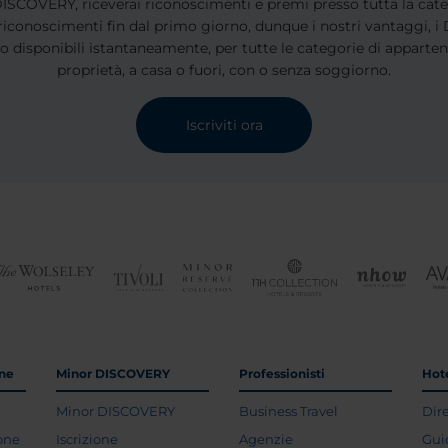
 DISCOVERY, riceverai riconoscimenti e premi presso tutta la cate
 riconoscimenti fin dal primo giorno, dunque i nostri vantaggi, 
no disponibili istantaneamente, per tutte le categorie di appartene
proprietà, a casa o fuori, con o senza soggiorno.
Iscriviti ora
one
Minor DISCOVERY
Professionisti
Hote
Minor DISCOVERY
Business Travel
Dir
ione
Iscrizione
Agenzie
Gui