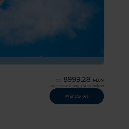
8999.28
MXN
DA
IVA e tasse di soggiorno incluse
Prenota ora