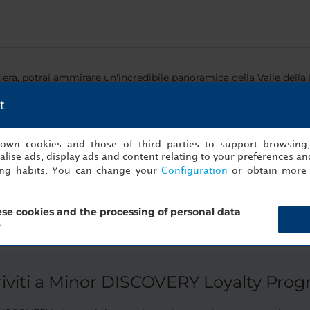
ra, potrai ammirare un'incredibile panoramica della Valle della 
 per sempre. In qualità di stimato titolare, ti verrà offerta una
t
s own cookies and those of third parties to support browsing
lise ads, display ads and content relating to your preferences and
rea
ing habits. You can change your
Configuration
or obtain more 
g on the weather conditions of the day
se cookies and the processing of personal data
?
riviti a Minor DISCOVERY Loyalty Pro