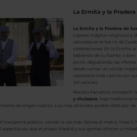
La Ermita y la Pradera
La Ermita y la Pradera de Sa
lugares mágico-religiosos y d
ubicadas en el barrio de Cara
celebraciones. En la Ermita, el
bebiendo de su fuente; o bien 
picnic degustando las oferta
desde comer un cocido madrile
repostería más castiza con sus
(sin azúcar).
Resulta llamativo compartir l
y chulapos
, traje tradicional
almente de origen castizo. Los más atrevidos podrán disfrutar de l
 transporte público, siendo la vía más idónea el metro, línea 5, h
el espectáculo que el propio Madrid y sus gentes ofrecen a mita