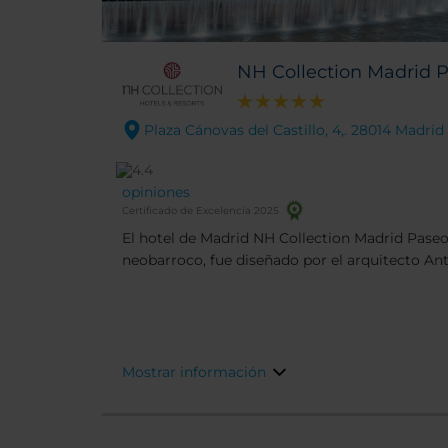
NH Collection Madrid P
Plaza Cánovas del Castillo, 4,. 28014 Madrid
opiniones
Certificado de Excelencia 2025
El hotel de Madrid NH Collection Madrid Paseo 
neobarroco, fue diseñado por el arquitecto Ant
también dejó su sello en el Palacio de Cibeles,
ayuntamiento de Madrid. El hotel tiene una exc
El Prado.
Mostrar información