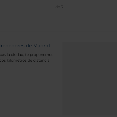
de
3
alrededores de Madrid
oces la ciudad, te proponemos
ocos kilómetros de distancia
.