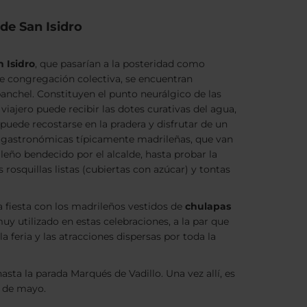
 de San Isidro
n Isidro
, que pasarían a la posteridad como
e congregación colectiva, se encuentran
banchel. Constituyen el punto neurálgico de las
 viajero puede recibir las dotes curativas del agua,
puede recostarse en la pradera y disfrutar de un
s gastronómicas típicamente madrileñas, que van
ño bendecido por el alcalde, hasta probar la
 rosquillas listas (cubiertas con azúcar) y tontas
a fiesta con los madrileños vestidos de
chulapas
 muy utilizado en estas celebraciones, a la par que
a feria y las atracciones dispersas por toda la
asta la parada Marqués de Vadillo. Una vez allí, es
d de mayo.