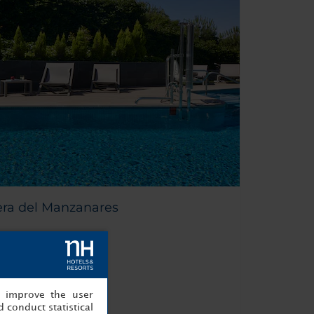
ra del Manzanares
 57,. 28005 Madrid
, improve the user
 conduct statistical