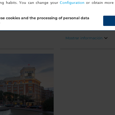
ing habits. You can change your
Configuration
or obtain more 
 se encuentra en un
El hotel NH Madrid Ribera 
partida desde el que descubr
otel
del río Manzanares, Madrid
se cookies and the processing of personal data
de arte más famosas de
Palacio Real y la Catedral 
?
Reserva ahora
Mostrar información