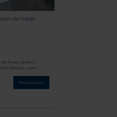
aseo del Prado
del Prado, de estilo
onio Palacios, quien
 donde hoy se encuentra el
elente ubicación frente a
Reserva ahora