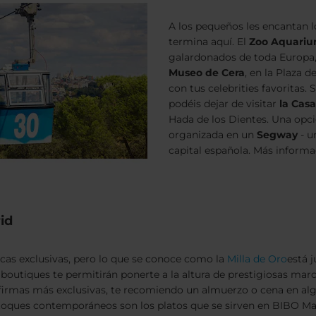
A los pequeños les encantan lo
termina aquí. El
Zoo Aquari
galardonados de toda Europa,
Museo de Cera
, en la Plaza 
con tus celebrities favoritas.
podéis dejar de visitar
la Casa
Hada de los Dientes. Una opci
organizada en un
Segway
- u
capital española. Más inform
id
cas exclusivas, pero lo que se conoce como la
Milla de Oro
está j
boutiques te permitirán ponerte a la altura de prestigiosas mar
 firmas más exclusivas, te recomiendo un almuerzo o cena en al
toques contemporáneos son los platos que se sirven en BIBO M