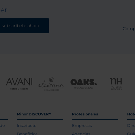
ter
subscríbete ahora
Comp
Minor DISCOVERY
Profesionales
Hot
 de
Inscríbete
Empresas
Dir
Beneficios
Agencias
Guí