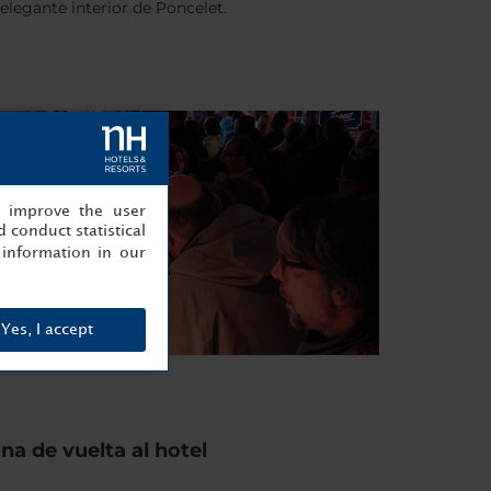
elegante interior de Poncelet.
, improve the user
 conduct statistical
information in our
Yes, I accept
na de vuelta al hotel