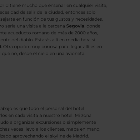
d tiene mucho que enseñar en cualquier visita,
necesidad de salir de la ciudad, entonces solo
jarte en función de tus gustos y necesidades.
sería una visita a la cercana
Segovia
, donde
nte acueducto romano de más de 2000 años,
te del diablo. Estarás allí en media hora si
d. Otra opción muy curiosa para llegar allí es en
 qué no, desde el cielo en una avioneta.
abajo es que todo el personal del hotel
os en cada visita a nuestro hotel. Mi zona
s ayudo a organizar excursiones o simplemente
has veces llevo a los clientes, mapa en mano,
lizado aprovechando el skyline de Madrid.