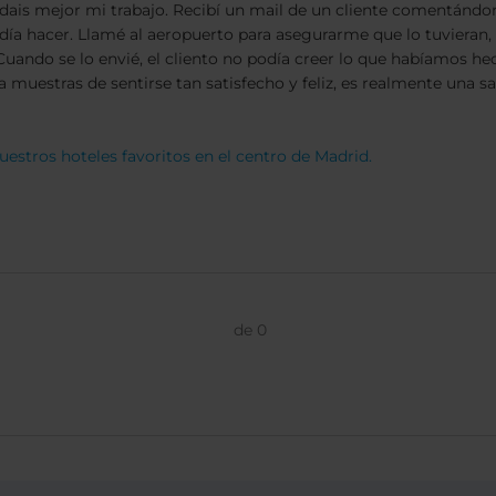
ais mejor mi trabajo. Recibí un mail de un cliente comentándom
 hacer. Llamé al aeropuerto para asegurarme que lo tuvieran, 
uando se lo envié, el cliento no podía creer lo que habíamos h
 muestras de sentirse tan satisfecho y feliz, es realmente una s
uestros hoteles favoritos en el centro de Madrid.
de
0