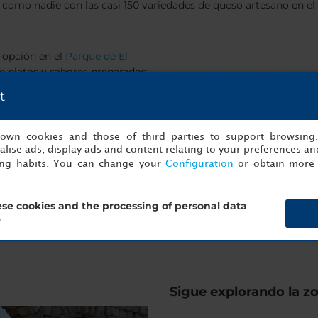
r como nadie con las casi 150 variedades de queso artesano en el 
r opción en el
Parque de El
de platos y sabores preparados
 sus actuaciones en directo y
t
Salmón Gurú, un gastro-bar
la noche en el Bogui Jazz, en
s en directo de música chill-
s own cookies and those of third parties to support browsing
lise ads, display ads and content relating to your preferences and
ing habits. You can change your
Configuration
or obtain more 
se cookies and the processing of personal data
?
Sigue explorando la zo