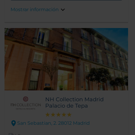
y pinacotecas (galería de pintura) de la ciudad.
Mostrar información
El elegante edificio de los años 50 de nuestro
hotel, es obra del famoso arquitecto español
Luis Gutiérrez Soto y en él también está
Platea, el nuevo espacio gastronómico de
Madrid que reúne varias estrellas Michelin.
NH Collection Madrid
Palacio de Tepa
San Sebastian, 2. 28012 Madrid