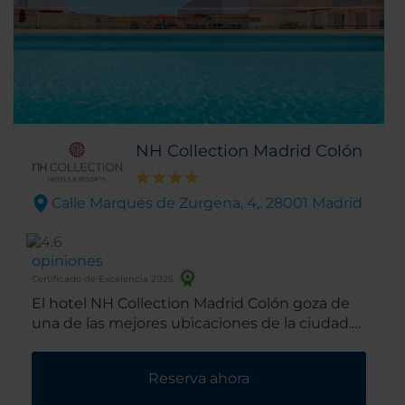
NH Collection Madrid Colón
Calle Marqués de Zurgena, 4,. 28001 Madrid
opiniones
Certificado de Excelencia 2025
El hotel NH Collection Madrid Colón goza de
una de las mejores ubicaciones de la ciudad.
Está en pleno corazón del distinguido Barrio
de Salamanca a un paso de los almacenes,
Reserva ahora
restaurantes exclusivos de la llamada Milla de
Oro de Madrid y cerca de los mejores museos