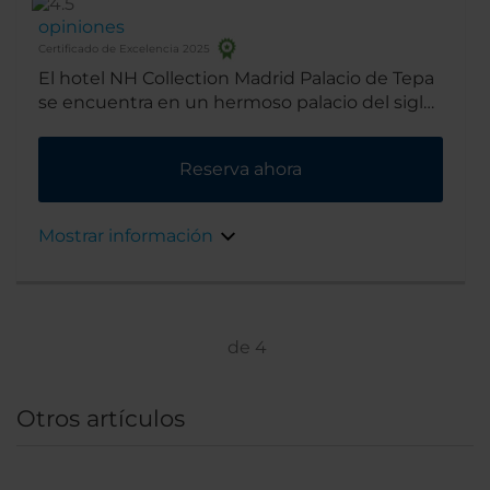
opiniones
Certificado de Excelencia 2025
El hotel NH Collection Madrid Palacio de Tepa
se encuentra en un hermoso palacio del siglo
XIX. Está ubicado en el Barrio de las Letras, el
centro histórico de la escena literaria
Reserva ahora
madrileña. A pocos pasos del hotel hay 3
museos con algunas de las colecciones de
arte más famosas de España.
Mostrar información
de
4
Otros artículos