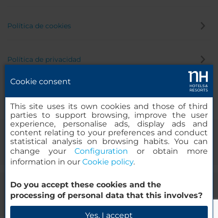
Política de cookies
Política de privacidad
Cookie consent
Canal de denuncias
This site uses its own cookies and those of third
parties to support browsing, improve the user
experience, personalise ads, display ads and
content relating to your preferences and conduct
statistical analysis on browsing habits. You can
change your
Configuration
or obtain more
information in our
Cookie policy
.
Do you accept these cookies and the
© 2000-2026 MINOR HOTELS EUROPE & AMERICAS Santa Engracia,
processing of personal data that this involves?
120. 28003 Madrid, España
Yes, I accept