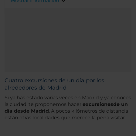
Mostrar información
El elegante edificio de los años 50 de nuestro
hotel, es obra del famoso arquitecto español
Luis Gutiérrez Soto y en él también está
Platea, el nuevo espacio gastronómico de
Madrid que reúne varias estrellas Michelin.
Cuatro excursiones de un día por los
alrededores de Madrid
Si ya has estado varias veces en Madrid y ya conoces
la ciudad, te proponemos hacer
excursiones
de un
día desde Madrid
. A pocos kilómetros de distancia
están otras localidades que merece la pena visitar.