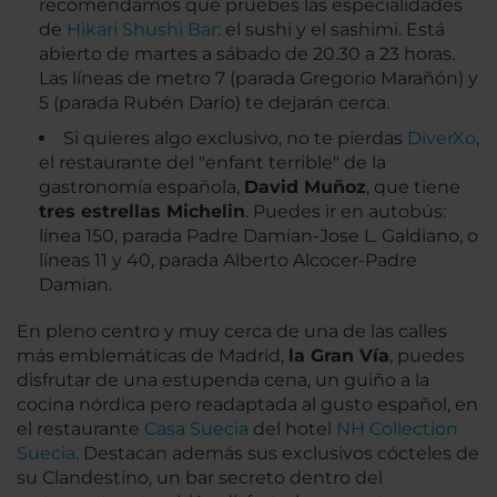
recomendamos que pruebes las especialidades
de
Hikari Shushi Bar
: el sushi y el sashimi. Está
abierto de martes a sábado de 20.30 a 23 horas.
Las líneas de metro 7 (parada Gregorio Marañón) y
5 (parada Rubén Darío) te dejarán cerca.
Si quieres algo exclusivo, no te pierdas
DiverXo
,
el restaurante del "enfant terrible" de la
gastronomía española,
David Muñoz
, que tiene
tres estrellas Michelin
. Puedes ir en autobús:
línea 150, parada Padre Damian-Jose L. Galdiano, o
líneas 11 y 40, parada Alberto Alcocer-Padre
Damian.
En pleno centro y muy cerca de una de las calles
más emblemáticas de Madrid,
la Gran Vía
, puedes
disfrutar de una estupenda cena, un guiño a la
cocina nórdica pero readaptada al gusto español, en
el restaurante
Casa Suecia
del hotel
NH Collection
Suecia
. Destacan además sus exclusivos cócteles de
su Clandestino, un bar secreto dentro del