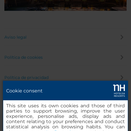
Aviso legal
Política de cookies
Política de privacidad
Cookie consent
Canal de denuncias
This site uses its own cookies and those of third
parties to support browsing, improve the user
experience, personalise ads, display ads and
content relating to your preferences and conduct
statistical analysis on browsing habits. You can