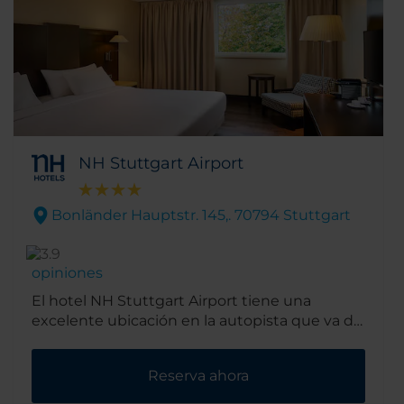
NH Stuttgart Airport
Bonländer Hauptstr. 145,. 70794 Stuttgart
opiniones
El hotel NH Stuttgart Airport tiene una
excelente ubicación en la autopista que va de
Stuttgart a Munich. No hace falta decir que es
un alojamiento muy próximo al aeropuerto,
Reserva ahora
aunque también está cerca del recinto ferial
Messe Stuttgart. Y, si quieres ir a los